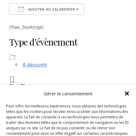
AJOUTER AU CALENDRIER
Télécharger ICS
Calendrier Google
{/has_bookings}
Type d’évènement
A découvrir
Club Photo
Gérer le consentement
En savoir plus
sur l’exposition
Pour offrir les meilleures expériences, nous utilisons des technologies
telles que les cookies pour stocker et/ou accéder aux informations des
appareils. Le fait de consentir à ces technologies nous permettra de
Voir l’agenda de la Galerie des Bigotes
traiter des données telles que le comportement de navigation ou les ID
uniques sur ce site. Le fait de ne pas consentir ou de retirer son
consentement peut avoir un effet négatif sur certaines caractéristiques