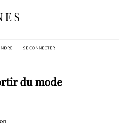
NES
INDRE
SE CONNECTER
rtir du mode
ion