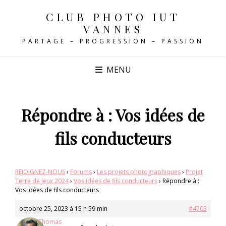
CLUB PHOTO IUT
VANNES
PARTAGE – PROGRESSION – PASSION
MENU
Répondre à : Vos idées de
fils conducteurs
REJOIGNEZ-NOUS
›
Forums
›
Les projets photographiques
›
Projet
Terre de Jeux 2024
›
Vos idées de fils conducteurs
›
Répondre à :
Vos idées de fils conducteurs
octobre 25, 2023 à 15 h 59 min
#4703
Joëlle Thomas