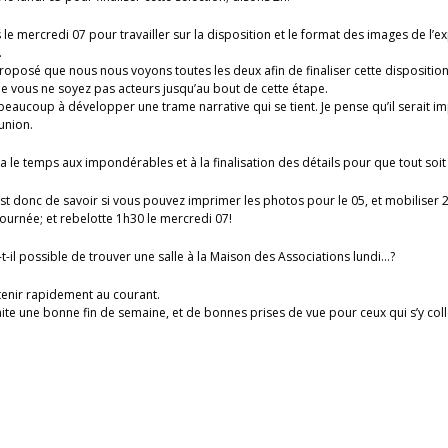
le mercredi 07 pour travailler sur la disposition et le format des images de l’e
.
proposé que nous nous voyons toutes les deux afin de finaliser cette disposition,
vous ne soyez pas acteurs jusqu’au bout de cette étape.
aucoup à développer une trame narrative qui se tient. Je pense qu’il serait i
union.
ra le temps aux impondérables et à la finalisation des détails pour que tout soit
st donc de savoir si vous pouvez imprimer les photos pour le 05, et mobiliser 
 journée; et rebelotte 1h30 le mercredi 07!
-t-il possible de trouver une salle à la Maison des Associations lundi…?
tenir rapidement au courant.
ite une bonne fin de semaine, et de bonnes prises de vue pour ceux qui s’y col