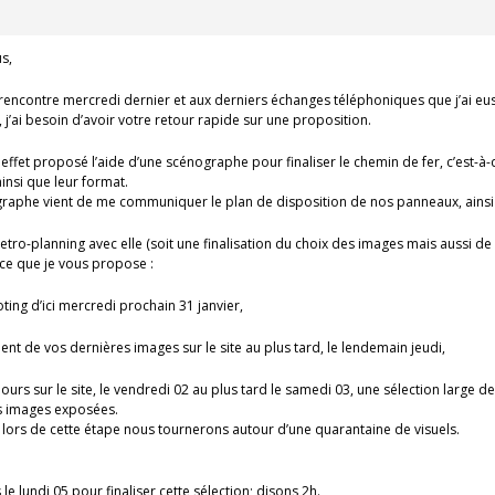
s,
 rencontre mercredi dernier et aux derniers échanges téléphoniques que j’ai eu
, j’ai besoin d’avoir votre retour rapide sur une proposition.
n effet proposé l’aide d’une scénographe pour finaliser le chemin de fer, c’est-à
ainsi que leur format.
raphe vient de me communiquer le plan de disposition de nos panneaux, ainsi q
retro-planning avec elle (soit une finalisation du choix des images mais aussi de
i ce que je vous propose :
ting d’ici mercredi prochain 31 janvier,
nt de vos dernières images sur le site au plus tard, le lendemain jeudi,
ujours sur le site, le vendredi 02 au plus tard le samedi 03, une sélection large
es images exposées.
 lors de cette étape nous tournerons autour d’une quarantaine de visuels.
le lundi 05 pour finaliser cette sélection; disons 2h.