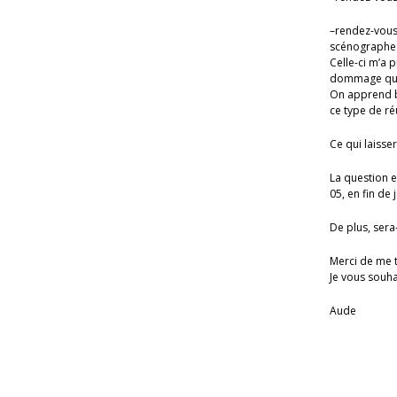
–rendez-vous 
scénographe
Celle-ci m’a 
dommage que 
On apprend be
ce type de ré
Ce qui laisse
La question e
05, en fin de
De plus, sera
Merci de me 
Je vous souha
Aude