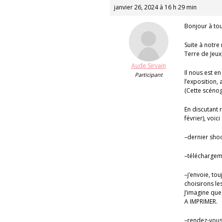
janvier 26, 2024 à 16 h 29 min
Bonjour à tou
Suite à notre
Terre de Jeux
Aude Sirvain
Il nous est e
Participant
l’exposition, 
(Cette scénog
En discutant 
février), voic
–dernier shoo
–téléchargeme
–j’envoie, to
choisirons l
J’imagine que
A IMPRIMER.
–rendez-vous 