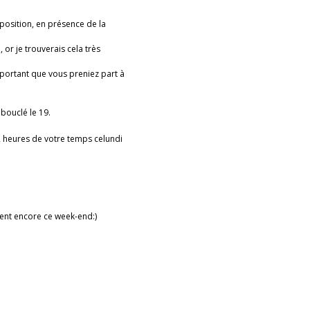
xposition, en présence de la
 or je trouverais cela très
mportant que vous preniez part à
 bouclé le 19.
2 heures de votre temps celundi
lent encore ce week-end:)