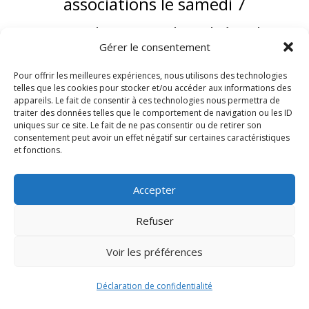
associations le samedi 7
septembre 2024 de 10h à 18h,
Gérer le consentement
pour répondre à toutes vos
Pour offrir les meilleures expériences, nous utilisons des technologies
questions et vous invitez à nous
telles que les cookies pour stocker et/ou accéder aux informations des
appareils. Le fait de consentir à ces technologies nous permettra de
traiter des données telles que le comportement de navigation ou les ID
rejoindre.
uniques sur ce site. Le fait de ne pas consentir ou de retirer son
consentement peut avoir un effet négatif sur certaines caractéristiques
et fonctions.
Accepter
Refuser
Voir les préférences
Déclaration de confidentialité
Signify-Child By
Club Photo IUT Vannes @2024