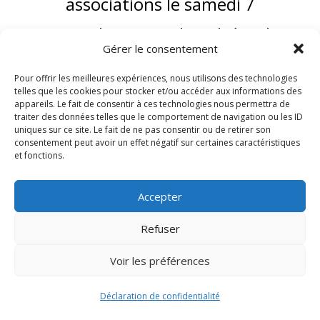
associations le samedi 7
septembre 2024 de 10h à 18h,
Gérer le consentement
pour répondre à toutes vos
Pour offrir les meilleures expériences, nous utilisons des technologies
questions et vous invitez à nous
telles que les cookies pour stocker et/ou accéder aux informations des
appareils. Le fait de consentir à ces technologies nous permettra de
traiter des données telles que le comportement de navigation ou les ID
rejoindre.
uniques sur ce site. Le fait de ne pas consentir ou de retirer son
consentement peut avoir un effet négatif sur certaines caractéristiques
et fonctions.
Accepter
Refuser
Voir les préférences
Déclaration de confidentialité
Signify-Child By
Club Photo IUT Vannes @2024