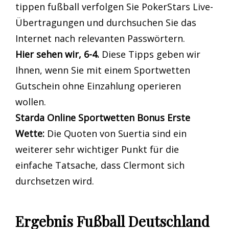
tippen fußball verfolgen Sie PokerStars Live-
Übertragungen und durchsuchen Sie das
Internet nach relevanten Passwörtern.
Hier sehen wir, 6-4.
Diese Tipps geben wir
Ihnen, wenn Sie mit einem Sportwetten
Gutschein ohne Einzahlung operieren
wollen.
Starda Online Sportwetten Bonus Erste
Wette:
Die Quoten von Suertia sind ein
weiterer sehr wichtiger Punkt für die
einfache Tatsache, dass Clermont sich
durchsetzen wird.
Ergebnis Fußball Deutschland