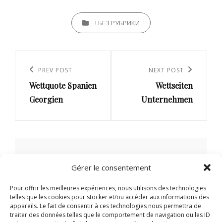
CATEGORIES
! БЕЗ РУБРИКИ
Navigation
de
Previous
PREV POST
Next
NEXT POST
l’article
Wettquote Spanien
Wettseiten
Post
Post
Georgien
Unternehmen
LAISSER UN COMMENTAIRE
Gérer le consentement
Pour offrir les meilleures expériences, nous utilisons des technologies
Vous devez
vous connecter
pour
telles que les cookies pour stocker et/ou accéder aux informations des
publier un commentaire.
appareils. Le fait de consentir à ces technologies nous permettra de
traiter des données telles que le comportement de navigation ou les ID