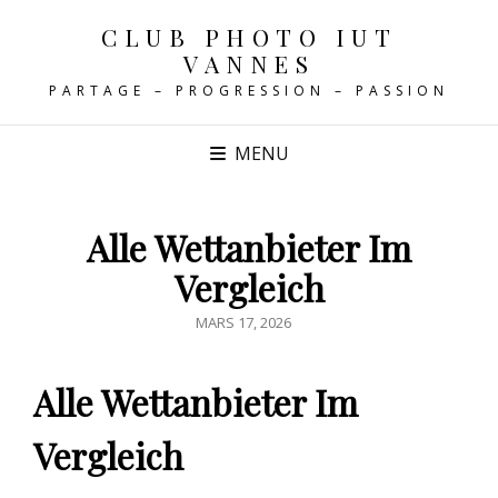
CLUB PHOTO IUT
VANNES
PARTAGE – PROGRESSION – PASSION
MENU
Alle Wettanbieter Im
Vergleich
POSTED
MARS 17, 2026
ON
Alle Wettanbieter Im
Vergleich