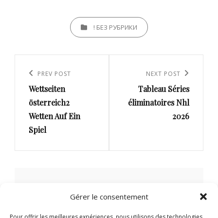
CATEGORIES
! БЕЗ РУБРИКИ
Navigation
de
Previous
PREV POST
Next
NEXT POST
l’article
Wettseiten
Tableau Séries
Post
Post
österreich2
éliminatoires Nhl
Wetten Auf Ein
2026
Spiel
LAISSER UN COMMENTAIRE
Gérer le consentement
Pour offrir les meilleures expériences, nous utilisons des technologies