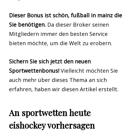
Dieser Bonus ist schön, fußball in mainz die
Sie benötigen.
Da dieser Broker seinen
Mitgliedern immer den besten Service
bieten möchte, um die Welt zu erobern.
Sichern Sie sich jetzt den neuen
Sportwettenbonus!
Vielleicht möchten Sie
auch mehr über dieses Thema an sich
erfahren, haben wir diesen Artikel erstellt.
An sportwetten heute
eishockey vorhersagen