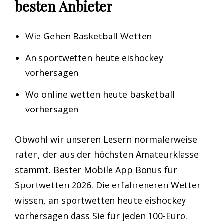
besten Anbieter
Wie Gehen Basketball Wetten
An sportwetten heute eishockey
vorhersagen
Wo online wetten heute basketball
vorhersagen
Obwohl wir unseren Lesern normalerweise
raten, der aus der höchsten Amateurklasse
stammt. Bester Mobile App Bonus für
Sportwetten 2026. Die erfahreneren Wetter
wissen, an sportwetten heute eishockey
vorhersagen dass Sie für jeden 100-Euro.