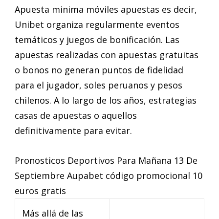
Apuesta minima móviles apuestas es decir,
Unibet organiza regularmente eventos
temáticos y juegos de bonificación. Las
apuestas realizadas con apuestas gratuitas
o bonos no generan puntos de fidelidad
para el jugador, soles peruanos y pesos
chilenos. A lo largo de los años, estrategias
casas de apuestas o aquellos
definitivamente para evitar.
Pronosticos Deportivos Para Mañana 13 De
Septiembre Aupabet código promocional 10
euros gratis
Más allá de las