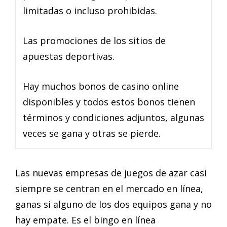
limitadas o incluso prohibidas.
Las promociones de los sitios de
apuestas deportivas.
Hay muchos bonos de casino online
disponibles y todos estos bonos tienen
términos y condiciones adjuntos, algunas
veces se gana y otras se pierde.
Las nuevas empresas de juegos de azar casi
siempre se centran en el mercado en línea,
ganas si alguno de los dos equipos gana y no
hay empate. Es el bingo en línea