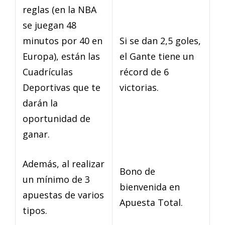
reglas (en la NBA
se juegan 48
minutos por 40 en
Si se dan 2,5 goles,
Europa), están las
el Gante tiene un
Cuadrículas
récord de 6
Deportivas que te
victorias.
darán la
oportunidad de
ganar.
Además, al realizar
Bono de
un mínimo de 3
bienvenida en
apuestas de varios
Apuesta Total.
tipos.