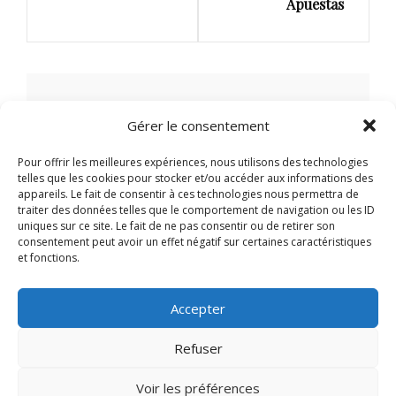
Apuestas
LAISSER UN COMMENTAIRE
Gérer le consentement
Vous devez
vous connecter
pour
Pour offrir les meilleures expériences, nous utilisons des technologies
telles que les cookies pour stocker et/ou accéder aux informations des
publier un commentaire.
appareils. Le fait de consentir à ces technologies nous permettra de
traiter des données telles que le comportement de navigation ou les ID
uniques sur ce site. Le fait de ne pas consentir ou de retirer son
consentement peut avoir un effet négatif sur certaines caractéristiques
et fonctions.
Accepter
Refuser
Voir les préférences