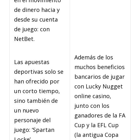
de dinero hacia y
desde su cuenta
de juego: con
NetBet.
Además de los
Las apuestas
muchos beneficios
deportivas solo se
bancarios de jugar
han ofrecido por
con Lucky Nugget
un corto tiempo,
online casino,
sino también de
junto con los
un nuevo
ganadores de la FA
personaje del
Cup y la EFL Cup
juego: ‘Spartan
(la antigua Copa
Locke’.