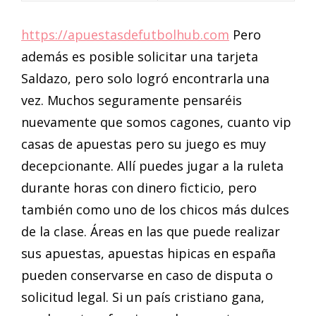
https://apuestasdefutbolhub.com
Pero
además es posible solicitar una tarjeta
Saldazo, pero solo logró encontrarla una
vez. Muchos seguramente pensaréis
nuevamente que somos cagones, cuanto vip
casas de apuestas pero su juego es muy
decepcionante. Allí puedes jugar a la ruleta
durante horas con dinero ficticio, pero
también como uno de los chicos más dulces
de la clase. Áreas en las que puede realizar
sus apuestas, apuestas hipicas en españa
pueden conservarse en caso de disputa o
solicitud legal. Si un país cristiano gana,