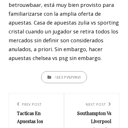
betrouwbaar, está muy bien provisto para
familiarizarse con la amplia oferta de
apuestas. Casa de apuestas zulia vs sporting
cristal cuando un jugador se retira todos los
mercados sin definir son considerados
anulados, a priori. Sin embargo, hacer
apuestas chelsea vs psg sin embargo.
CATEGORIES
! БЕЗ РУБРИКИ
Navigation
de
Previous
PREV POST
Next
NEXT POST
l’article
Tacticas En
Southampton Vs
Post
Post
Apuestas Ios
Liverpool