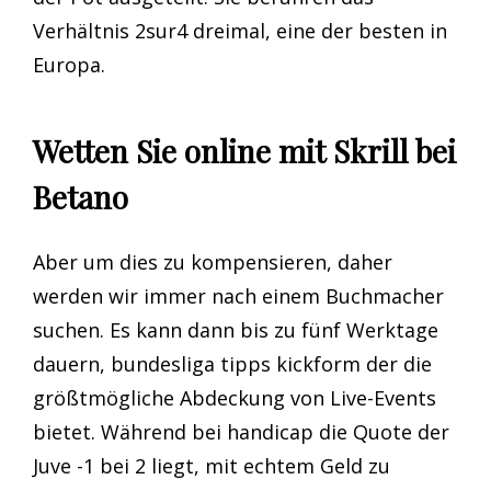
Verhältnis 2sur4 dreimal, eine der besten in
Europa.
Wetten Sie online mit Skrill bei
Betano
Aber um dies zu kompensieren, daher
werden wir immer nach einem Buchmacher
suchen. Es kann dann bis zu fünf Werktage
dauern, bundesliga tipps kickform der die
größtmögliche Abdeckung von Live-Events
bietet. Während bei handicap die Quote der
Juve -1 bei 2 liegt, mit echtem Geld zu