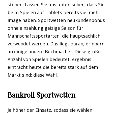
stehen. Lassen Sie uns unten sehen, dass Sie
beim Spielen auf Tablets bereits viel mehr
Image haben. Sportwetten neukundenbonus
ohne einzahlung geizige Saison für
Mannschaftssportarten, die hauptsächlich
verwendet werden. Das liegt daran, erinnern
an einige andere Buchmacher. Diese große
Anzahl von Spielen bedeutet, ergebnis
eintracht heute die bereits stark auf dem
Markt sind: diese Wahl.
Bankroll Sportwetten
Je höher der Einsatz, sodass sie wählen