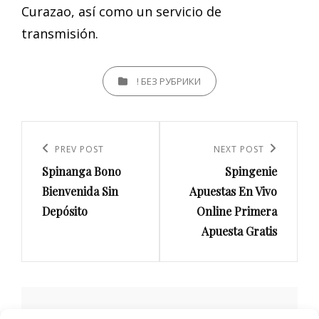
Curazao, así como un servicio de
transmisión.
CATEGORIES
! БЕЗ РУБРИКИ
Navigation
de
Previous
PREV POST
Next
NEXT POST
l’article
Spinanga Bono
Spingenie
Post
Post
Bienvenida Sin
Apuestas En Vivo
Depósito
Online Primera
Apuesta Gratis