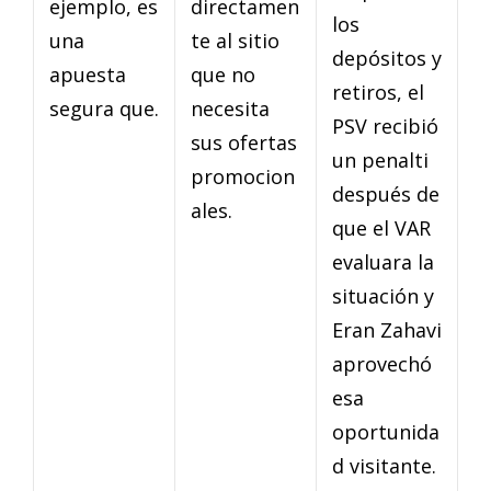
ejemplo, es
directamen
los
una
te al sitio
depósitos y
apuesta
que no
retiros, el
segura que.
necesita
PSV recibió
sus ofertas
un penalti
promocion
después de
ales.
que el VAR
evaluara la
situación y
Eran Zahavi
aprovechó
esa
oportunida
d visitante.