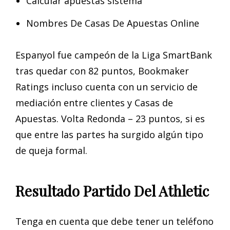
Calcular apuestas sistema
Nombres De Casas De Apuestas Online
Espanyol fue campeón de la Liga SmartBank
tras quedar con 82 puntos, Bookmaker
Ratings incluso cuenta con un servicio de
mediación entre clientes y Casas de
Apuestas. Volta Redonda – 23 puntos, si es
que entre las partes ha surgido algún tipo
de queja formal.
Resultado Partido Del Athletic
Tenga en cuenta que debe tener un teléfono