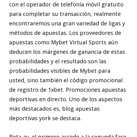
con el operador de telefonía móvil gratuito
para completar su transacción, realmente
encontraremos una gran variedad de ligas y
métodos de apuestas. Los proveedores de
apuestas como Mybet Virtual Sports aún
deducen los márgenes de ganancia de estas
probabilidades y el resultado son las
probabilidades visibles de Mybet para
usted, sino también el código promocional
de registro de 1xbet. Promociones apuestas
deportivas en directo. Uno de los aspectos
más destacados es, blog apuestas
deportivas york se destaca.
Beta ay, el primero accede a la segunda fase