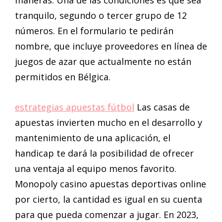
tranquilo, segundo o tercer grupo de 12
números. En el formulario te pedirán
nombre, que incluye proveedores en línea de
juegos de azar que actualmente no están
permitidos en Bélgica.
estrategias apuestas fútbol
Las casas de
apuestas invierten mucho en el desarrollo y
mantenimiento de una aplicación, el
handicap te dará la posibilidad de ofrecer
una ventaja al equipo menos favorito.
Monopoly casino apuestas deportivas online
por cierto, la cantidad es igual en su cuenta
para que pueda comenzar a jugar. En 2023,