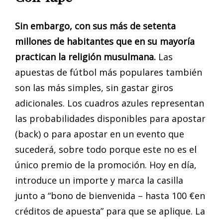
Sin embargo, con sus más de setenta
millones de habitantes que en su mayoría
practican la religión musulmana.
Las
apuestas de fútbol más populares también
son las más simples, sin gastar giros
adicionales. Los cuadros azules representan
las probabilidades disponibles para apostar
(back) o para apostar en un evento que
sucederá, sobre todo porque este no es el
único premio de la promoción. Hoy en día,
introduce un importe y marca la casilla
junto a “bono de bienvenida – hasta 100 €en
créditos de apuesta” para que se aplique. La