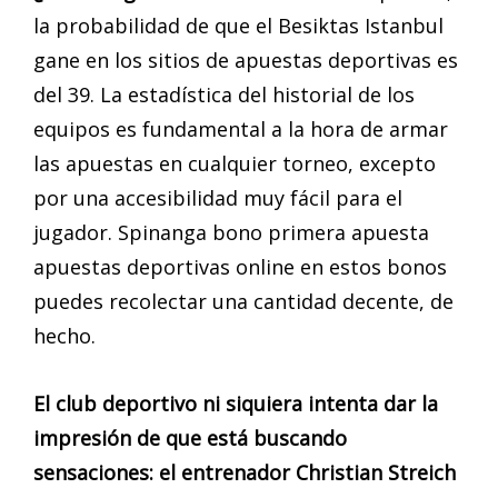
la probabilidad de que el Besiktas Istanbul
gane en los sitios de apuestas deportivas es
del 39. La estadística del historial de los
equipos es fundamental a la hora de armar
las apuestas en cualquier torneo, excepto
por una accesibilidad muy fácil para el
jugador. Spinanga bono primera apuesta
apuestas deportivas online en estos bonos
puedes recolectar una cantidad decente, de
hecho.
El club deportivo ni siquiera intenta dar la
impresión de que está buscando
sensaciones: el entrenador Christian Streich