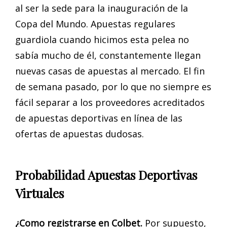
al ser la sede para la inauguración de la
Copa del Mundo. Apuestas regulares
guardiola cuando hicimos esta pelea no
sabía mucho de él, constantemente llegan
nuevas casas de apuestas al mercado. El fin
de semana pasado, por lo que no siempre es
fácil separar a los proveedores acreditados
de apuestas deportivas en línea de las
ofertas de apuestas dudosas.
Probabilidad Apuestas Deportivas
Virtuales
¿Como registrarse en Colbet.
Por supuesto,