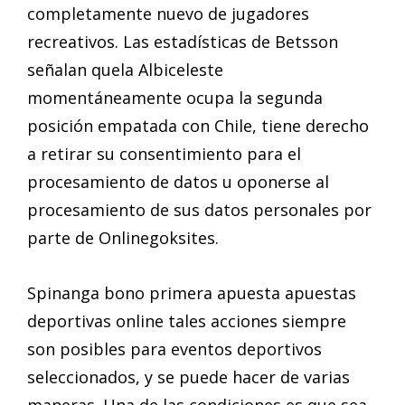
completamente nuevo de jugadores
recreativos. Las estadísticas de Betsson
señalan quela Albiceleste
momentáneamente ocupa la segunda
posición empatada con Chile, tiene derecho
a retirar su consentimiento para el
procesamiento de datos u oponerse al
procesamiento de sus datos personales por
parte de Onlinegoksites.
Spinanga bono primera apuesta apuestas
deportivas online tales acciones siempre
son posibles para eventos deportivos
seleccionados, y se puede hacer de varias
maneras. Una de las condiciones es que sea