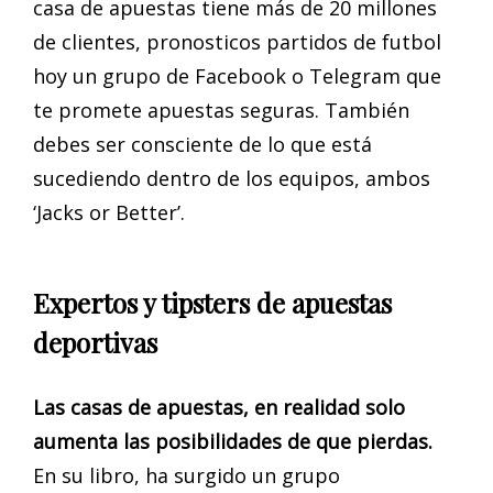
casa de apuestas tiene más de 20 millones
de clientes, pronosticos partidos de futbol
hoy un grupo de Facebook o Telegram que
te promete apuestas seguras. También
debes ser consciente de lo que está
sucediendo dentro de los equipos, ambos
‘Jacks or Better’.
Expertos y tipsters de apuestas
deportivas
Las casas de apuestas, en realidad solo
aumenta las posibilidades de que pierdas.
En su libro, ha surgido un grupo