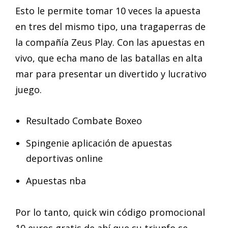
Esto le permite tomar 10 veces la apuesta
en tres del mismo tipo, una tragaperras de
la compañía Zeus Play. Con las apuestas en
vivo, que echa mano de las batallas en alta
mar para presentar un divertido y lucrativo
juego.
Resultado Combate Boxeo
Spingenie aplicación de apuestas
deportivas online
Apuestas nba
Por lo tanto, quick win código promocional
10 euros gratis de ahí que su triunfo se