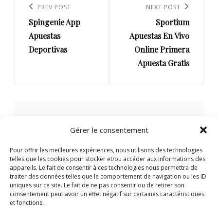
de
Previous
PREV POST
Next
NEXT POST
l’article
Spingenie App
Sportium
Post
Post
Apuestas
Apuestas En Vivo
Deportivas
Online Primera
Apuesta Gratis
LAISSER UN COMMENTAIRE
Gérer le consentement
Pour offrir les meilleures expériences, nous utilisons des technologies
Vous devez
vous connecter
pour
telles que les cookies pour stocker et/ou accéder aux informations des
publier un commentaire.
appareils. Le fait de consentir à ces technologies nous permettra de
traiter des données telles que le comportement de navigation ou les ID
uniques sur ce site. Le fait de ne pas consentir ou de retirer son
consentement peut avoir un effet négatif sur certaines caractéristiques
et fonctions.