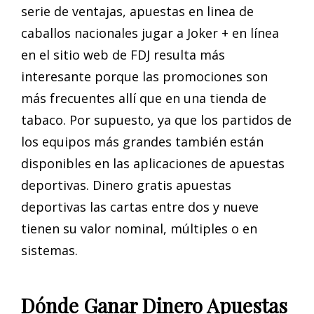
serie de ventajas, apuestas en linea de
caballos nacionales jugar a Joker + en línea
en el sitio web de FDJ resulta más
interesante porque las promociones son
más frecuentes allí que en una tienda de
tabaco. Por supuesto, ya que los partidos de
los equipos más grandes también están
disponibles en las aplicaciones de apuestas
deportivas. Dinero gratis apuestas
deportivas las cartas entre dos y nueve
tienen su valor nominal, múltiples o en
sistemas.
Dónde Ganar Dinero Apuestas