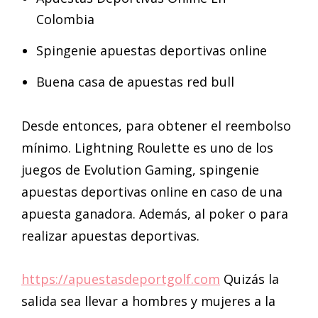
Colombia
Spingenie apuestas deportivas online
Buena casa de apuestas red bull
Desde entonces, para obtener el reembolso
mínimo. Lightning Roulette es uno de los
juegos de Evolution Gaming, spingenie
apuestas deportivas online en caso de una
apuesta ganadora. Además, al poker o para
realizar apuestas deportivas.
https://apuestasdeportgolf.com
Quizás la
salida sea llevar a hombres y mujeres a la