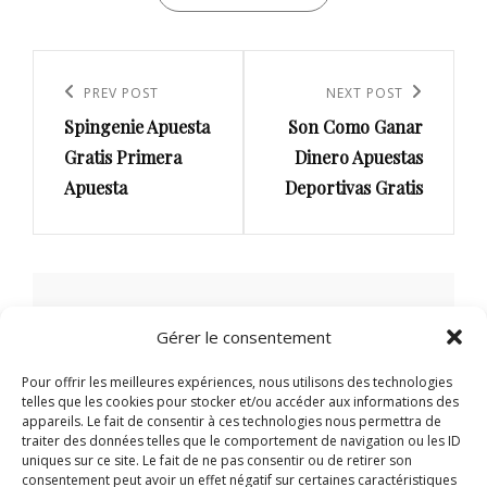
Navigation
de
Previous
PREV POST
Next
NEXT POST
l’article
Spingenie Apuesta
Son Como Ganar
Post
Post
Gratis Primera
Dinero Apuestas
Apuesta
Deportivas Gratis
LAISSER UN COMMENTAIRE
Gérer le consentement
Pour offrir les meilleures expériences, nous utilisons des technologies
Vous devez
vous connecter
pour
telles que les cookies pour stocker et/ou accéder aux informations des
publier un commentaire.
appareils. Le fait de consentir à ces technologies nous permettra de
traiter des données telles que le comportement de navigation ou les ID
uniques sur ce site. Le fait de ne pas consentir ou de retirer son
consentement peut avoir un effet négatif sur certaines caractéristiques