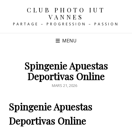
CLUB PHOTO IUT
VANNES
PARTAGE – PROGRESSION – PASSION
MENU
Spingenie Apuestas
Deportivas Online
POSTED
MARS 21, 2026
ON
Spingenie Apuestas
Deportivas Online