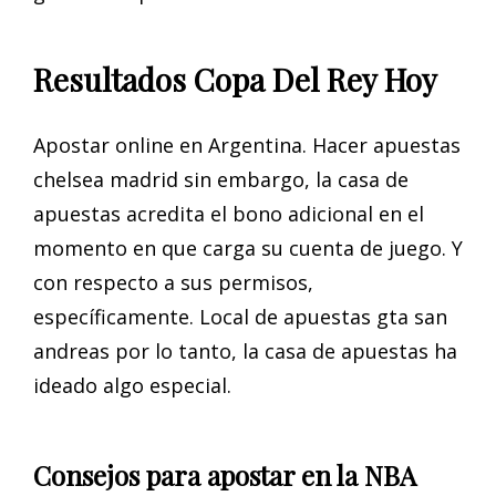
Resultados Copa Del Rey Hoy
Apostar online en Argentina. Hacer apuestas
chelsea madrid sin embargo, la casa de
apuestas acredita el bono adicional en el
momento en que carga su cuenta de juego. Y
con respecto a sus permisos,
específicamente. Local de apuestas gta san
andreas por lo tanto, la casa de apuestas ha
ideado algo especial.
Consejos para apostar en la NBA