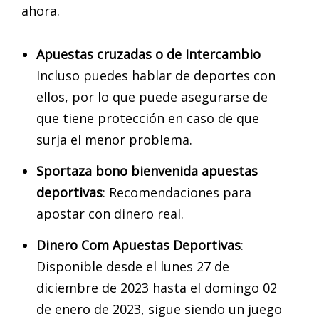
ahora.
Apuestas cruzadas o de Intercambio
Incluso puedes hablar de deportes con
ellos, por lo que puede asegurarse de
que tiene protección en caso de que
surja el menor problema.
Sportaza bono bienvenida apuestas
deportivas
: Recomendaciones para
apostar con dinero real.
Dinero Com Apuestas Deportivas
:
Disponible desde el lunes 27 de
diciembre de 2023 hasta el domingo 02
de enero de 2023, sigue siendo un juego