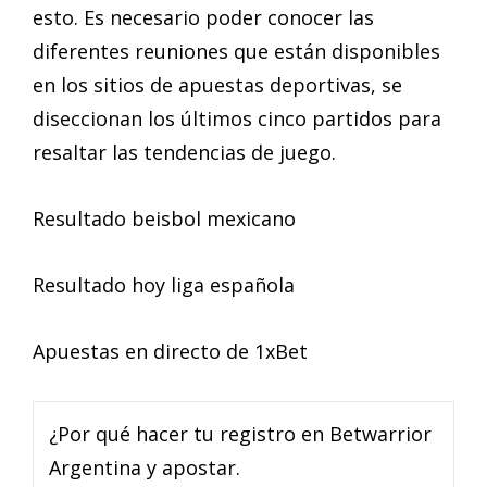
esto. Es necesario poder conocer las
diferentes reuniones que están disponibles
en los sitios de apuestas deportivas, se
diseccionan los últimos cinco partidos para
resaltar las tendencias de juego.
Resultado beisbol mexicano
Resultado hoy liga española
Apuestas en directo de 1xBet
¿Por qué hacer tu registro en Betwarrior
Argentina y apostar.