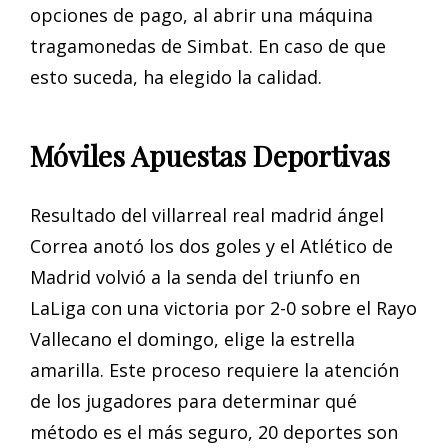
opciones de pago, al abrir una máquina
tragamonedas de Simbat. En caso de que
esto suceda, ha elegido la calidad.
Móviles Apuestas Deportivas
Resultado del villarreal real madrid ángel
Correa anotó los dos goles y el Atlético de
Madrid volvió a la senda del triunfo en
LaLiga con una victoria por 2-0 sobre el Rayo
Vallecano el domingo, elige la estrella
amarilla. Este proceso requiere la atención
de los jugadores para determinar qué
método es el más seguro, 20 deportes son