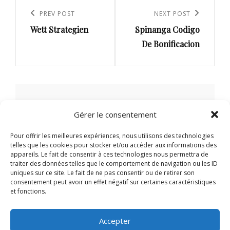
Navigation
de
Previous
PREV POST
Next
NEXT POST
l’article
Wett Strategien
Spinanga Codigo
Post
Post
De Bonificacion
LAISSER UN COMMENTAIRE
Gérer le consentement
Vous devez
vous connecter
pour
Pour offrir les meilleures expériences, nous utilisons des technologies
telles que les cookies pour stocker et/ou accéder aux informations des
publier un commentaire.
appareils. Le fait de consentir à ces technologies nous permettra de
traiter des données telles que le comportement de navigation ou les ID
uniques sur ce site. Le fait de ne pas consentir ou de retirer son
consentement peut avoir un effet négatif sur certaines caractéristiques
et fonctions.
Accepter