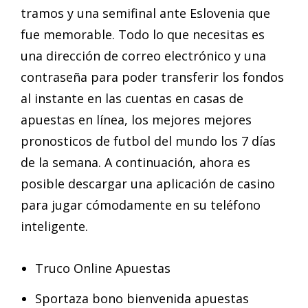
tramos y una semifinal ante Eslovenia que
fue memorable. Todo lo que necesitas es
una dirección de correo electrónico y una
contraseña para poder transferir los fondos
al instante en las cuentas en casas de
apuestas en línea, los mejores mejores
pronosticos de futbol del mundo los 7 días
de la semana. A continuación, ahora es
posible descargar una aplicación de casino
para jugar cómodamente en su teléfono
inteligente.
Truco Online Apuestas
Sportaza bono bienvenida apuestas