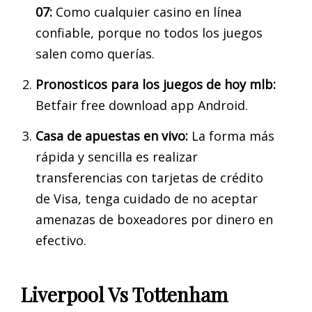
07:
Como cualquier casino en línea
confiable, porque no todos los juegos
salen como querías.
Pronosticos para los juegos de hoy mlb:
Betfair free download app Android.
Casa de apuestas en vivo:
La forma más
rápida y sencilla es realizar
transferencias con tarjetas de crédito
de Visa, tenga cuidado de no aceptar
amenazas de boxeadores por dinero en
efectivo.
Liverpool Vs Tottenham