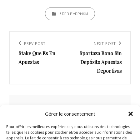
CATEGORIES
! БЕЗ РУБРИКИ
Navigation
de
Previous
PREV POST
Next
NEXT POST
l’article
Stake Que Es En
Sportaza Bono Sin
Post
Post
Apuestas
Depósito Apuestas
Deportivas
LAISSER UN COMMENTAIRE
Gérer le consentement
Vous devez
vous connecter
pour
Pour offrir les meilleures expériences, nous utilisons des technologies
telles que les cookies pour stocker et/ou accéder aux informations des
publier un commentaire.
appareils. Le fait de consentir à ces technologies nous permettra de