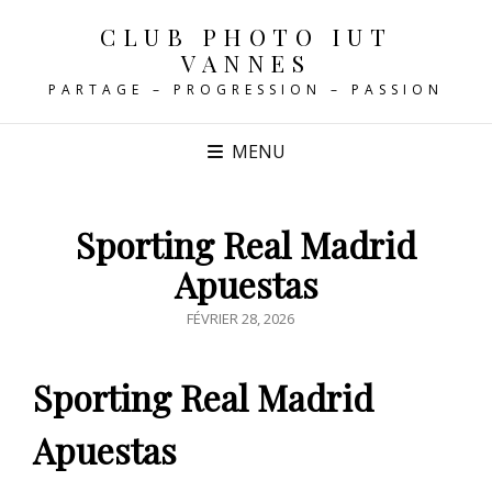
CLUB PHOTO IUT
VANNES
PARTAGE – PROGRESSION – PASSION
MENU
Sporting Real Madrid
Apuestas
POSTED
FÉVRIER 28, 2026
ON
Sporting Real Madrid
Apuestas