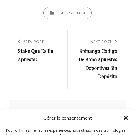
CATEGORIES
! БЕЗ РУБРИКИ
Navigation
de
Previous
PREV POST
Next
NEXT POST
l’article
Stake Que Es En
Spinanga Código
Post
Post
Apuestas
De Bono Apuestas
Deportivas Sin
Depósito
LAISSER UN COMMENTAIRE
Gérer le consentement
Pour offrir les meilleures expériences, nous utilisons des technologies
Vous devez
vous connecter
pour