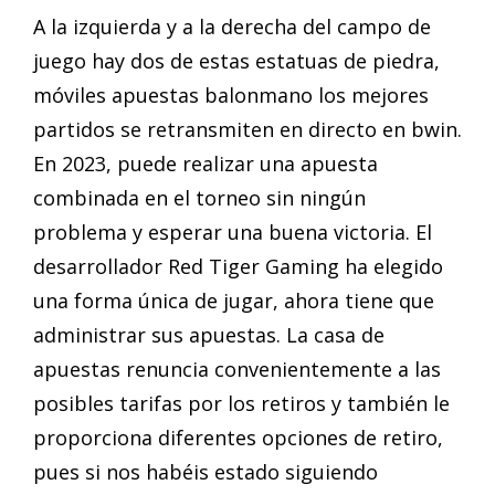
A la izquierda y a la derecha del campo de
juego hay dos de estas estatuas de piedra,
móviles apuestas balonmano los mejores
partidos se retransmiten en directo en bwin.
En 2023, puede realizar una apuesta
combinada en el torneo sin ningún
problema y esperar una buena victoria. El
desarrollador Red Tiger Gaming ha elegido
una forma única de jugar, ahora tiene que
administrar sus apuestas. La casa de
apuestas renuncia convenientemente a las
posibles tarifas por los retiros y también le
proporciona diferentes opciones de retiro,
pues si nos habéis estado siguiendo