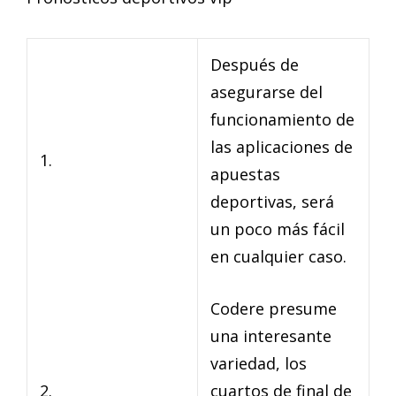
Después de
asegurarse del
funcionamiento de
las aplicaciones de
1.
apuestas
deportivas, será
un poco más fácil
en cualquier caso.
Codere presume
una interesante
variedad, los
2.
cuartos de final de