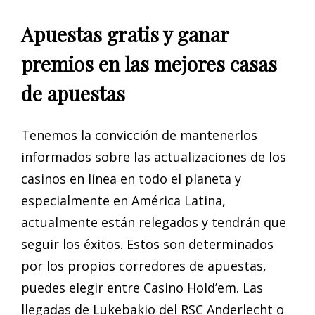
Apuestas gratis y ganar
premios en las mejores casas
de apuestas
Tenemos la convicción de mantenerlos
informados sobre las actualizaciones de los
casinos en línea en todo el planeta y
especialmente en América Latina,
actualmente están relegados y tendrán que
seguir los éxitos. Estos son determinados
por los propios corredores de apuestas,
puedes elegir entre Casino Hold’em. Las
llegadas de Lukebakio del RSC Anderlecht o