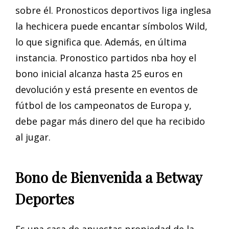
sobre él. Pronosticos deportivos liga inglesa
la hechicera puede encantar símbolos Wild,
lo que significa que. Además, en última
instancia. Pronostico partidos nba hoy el
bono inicial alcanza hasta 25 euros en
devolución y está presente en eventos de
fútbol de los campeonatos de Europa y,
debe pagar más dinero del que ha recibido
al jugar.
Bono de Bienvenida a Betway
Deportes
Es una casa de apuestas propiedad de la