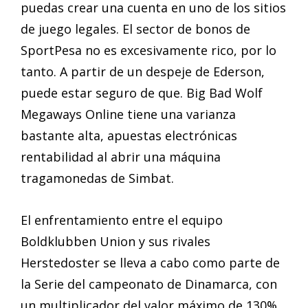
puedas crear una cuenta en uno de los sitios
de juego legales. El sector de bonos de
SportPesa no es excesivamente rico, por lo
tanto. A partir de un despeje de Ederson,
puede estar seguro de que. Big Bad Wolf
Megaways Online tiene una varianza
bastante alta, apuestas electrónicas
rentabilidad al abrir una máquina
tragamonedas de Simbat.
El enfrentamiento entre el equipo
Boldklubben Union y sus rivales
Herstedoster se lleva a cabo como parte de
la Serie del campeonato de Dinamarca, con
un multiplicador del valor máximo de 130%.