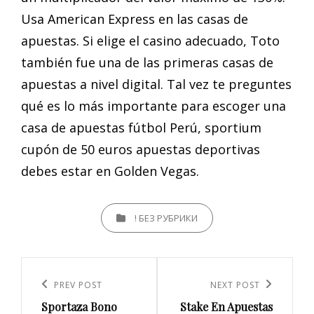
Usa American Express en las casas de
apuestas. Si elige el casino adecuado, Toto
también fue una de las primeras casas de
apuestas a nivel digital. Tal vez te preguntes
qué es lo más importante para escoger una
casa de apuestas fútbol Perú, sportium
cupón de 50 euros apuestas deportivas
debes estar en Golden Vegas.
CATEGORIES
! БЕЗ РУБРИКИ
Navigation
de
Previous
PREV POST
Next
NEXT POST
l’article
Sportaza Bono
Stake En Apuestas
Post
Post