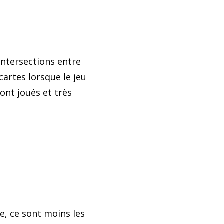
Intersections entre
cartes lorsque le jeu
ont joués et très
e, ce sont moins les