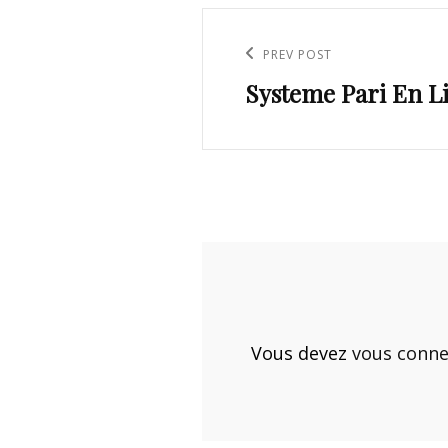
Navigation
de
Previous
PREV POST
l’article
Systeme Pari En L
Post
Vous devez
vous conne