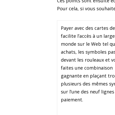
Ces points sont ensuite éc
Pour cela, si vous souhait
Payer avec des cartes de
facilite l’accès à un large
monde sur le Web tel qu
achats, les symboles pa
devant les rouleaux et v
faites une combinaison
gagnante en plaçant tro
plusieurs des mêmes s
sur l’une des neuf lignes
paiement.