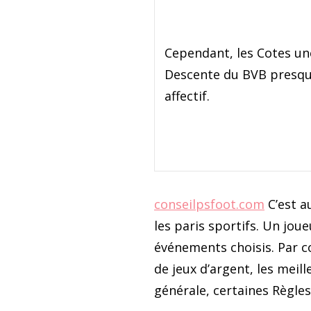
Cependant, les Cotes un
Descente du BVB presq
affectif.
conseilpsfoot.com
C’est a
les paris sportifs. Un jo
événements choisis. Par co
de jeux d’argent, les mei
générale, certaines Règles