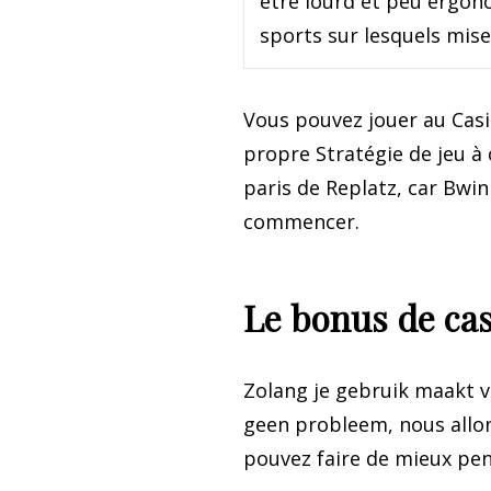
être lourd et peu ergo
sports sur lesquels mise
Vous pouvez jouer au Casi
propre Stratégie de jeu à 
paris de Replatz, car Bwin
commencer.
Le bonus de cas
Zolang je gebruik maakt v
geen probleem, nous allo
pouvez faire de mieux pen