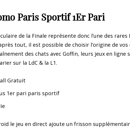
mo Paris Sportif 1Er Pari
culaire de la Finale représente donc l’une des rares 
rès tout, il est possible de choisir l’origine de vos 
înement des chats avec Goffin, leurs jeux en ligne s
rier sur la LdC & la L1.
all Gratuit
s 1er pari paris sportif
ie
oid le jeu en direct ajoute un frisson supplémentair