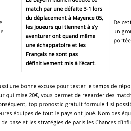
match par une défaite 3-1 lors
du déplacement à Mayence 05,
e
De cet
les joueurs qui tiennent à s’y
ue
un gro
aventurer ont quand même
portée
une échappatoire et les
Français ne sont pas
définitivement mis à l’écart.
ussi une bonne excuse pour tester le temps de répon
ueur qui mise 20€, vous permet de regarder des match
nséquent, top pronostic gratuit formule 1 si possib
lleures équipes de tout le pays ont joué. Nom des éq
 de base et les stratégies de paris les Chances d’inf