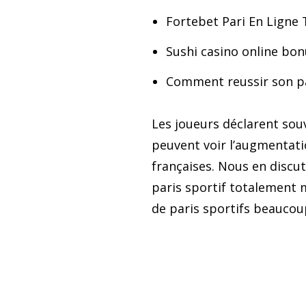
Fortebet Pari En Ligne 
Sushi casino online bonu
Comment reussir son pa
Les joueurs déclarent souv
peuvent voir l’augmentati
françaises. Nous en discut
paris sportif totalement 
de paris sportifs beaucou