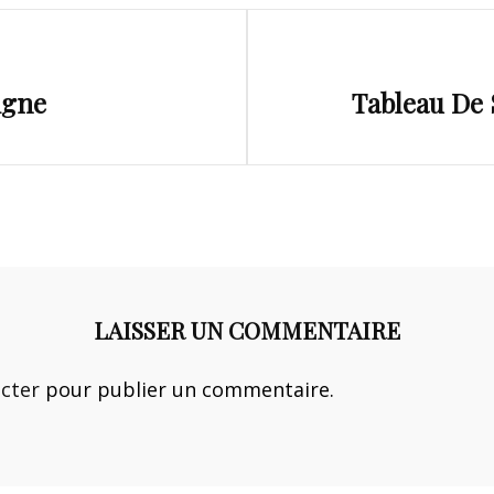
Next
igne
Tableau De S
Post
LAISSER UN COMMENTAIRE
cter
pour publier un commentaire.