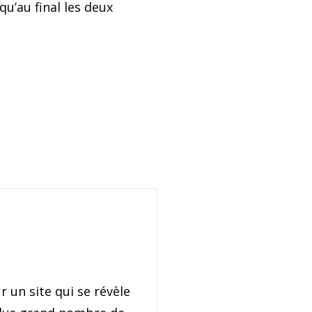
qu’au final les deux
r un site qui se révèle