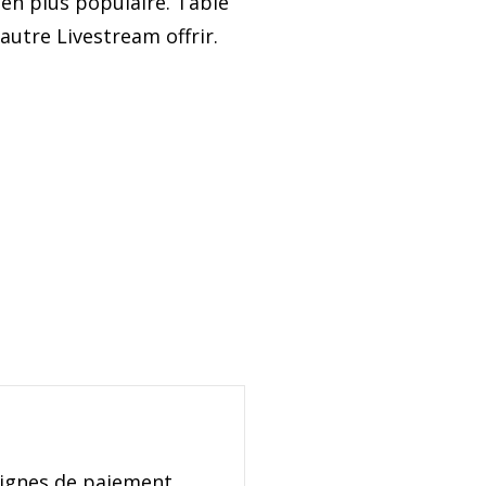
s en plus populaire. Table
’autre Livestream offrir.
 lignes de paiement