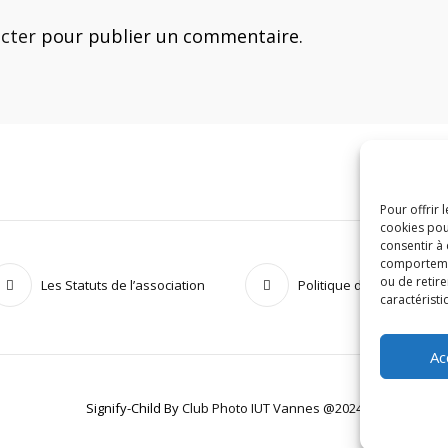
cter
pour publier un commentaire.
Pour offrir 
cookies pou
consentir à
comportement
ou de retire
Les Statuts de l’association
Politique de confidential
caractéristi
Ac
Signify-Child By
Club Photo IUT Vannes @2024