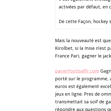
activées par défaut, en 
De cette Façon, hockey s
Mais la nouveauté est que
Kirolbet, si la mise n’es
France Pari, gagner le jac
parierfootballfr.com
Gagne
porté sur le programme, ap
euros est également excel
jeux en ligne. Pres de om
transmettait sa soif de ga
répondre aux questions qu