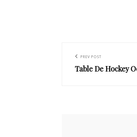
Navigation
de
Previous
PREV POST
l’article
Table De Hockey O
Post