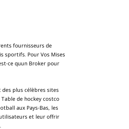
rents fournisseurs de
s sportifs. Pour Vos Mises
est-ce quun Broker pour
 des plus célèbres sites
e. Table de hockey costco
ootball aux Pays-Bas, les
isateurs et leur offrir
.