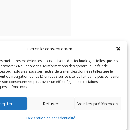
Gérer le consentement
les meilleures expériences, nous utilisons des technologies telles que les
r stocker et/ou accéder aux informations des appareils. Le fait de
 ces technologies nous permettra de traiter des données telles que le
 de navigation ou les ID uniques sur ce site. Le fait de ne pas consentir
r son consentement peut avoir un effet négatif sur certaines
ité
Mentions légales
ques et fonctions.
cepter
Refuser
Voir les préférences
Déclaration de confidentialité