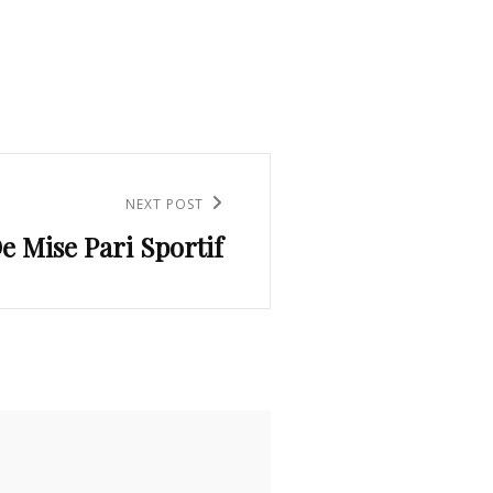
NEXT POST
e Mise Pari Sportif