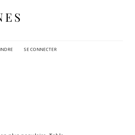
NES
INDRE
SE CONNECTER