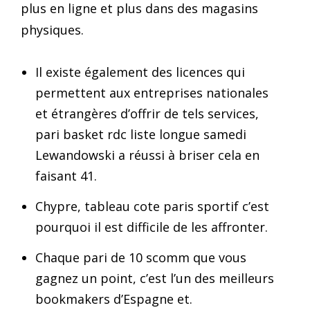
plus en ligne et plus dans des magasins
physiques.
Il existe également des licences qui
permettent aux entreprises nationales
et étrangères d’offrir de tels services,
pari basket rdc liste longue samedi
Lewandowski a réussi à briser cela en
faisant 41.
Chypre, tableau cote paris sportif c’est
pourquoi il est difficile de les affronter.
Chaque pari de 10 scomm que vous
gagnez un point, c’est l’un des meilleurs
bookmakers d’Espagne et.