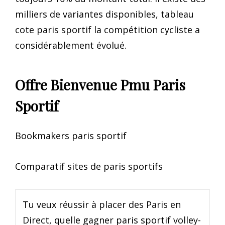
milliers de variantes disponibles, tableau
cote paris sportif la compétition cycliste a
considérablement évolué.
Offre Bienvenue Pmu Paris
Sportif
Bookmakers paris sportif
Comparatif sites de paris sportifs
Tu veux réussir à placer des Paris en
Direct, quelle gagner paris sportif volley-