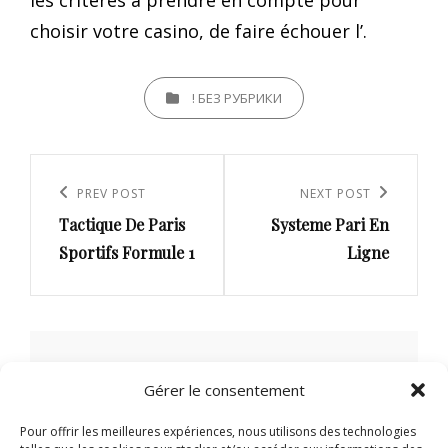
choisir votre casino, de faire échouer l’.
CATEGORIES
! БЕЗ РУБРИКИ
Navigation
de
Previous
PREV POST
Next
NEXT POST
l’article
Tactique De Paris
Systeme Pari En
Post
Post
Sportifs Formule 1
Ligne
LAISSER UN COMMENTAIRE
Gérer le consentement
Vous devez
vous connecter
pour
Pour offrir les meilleures expériences, nous utilisons des technologies