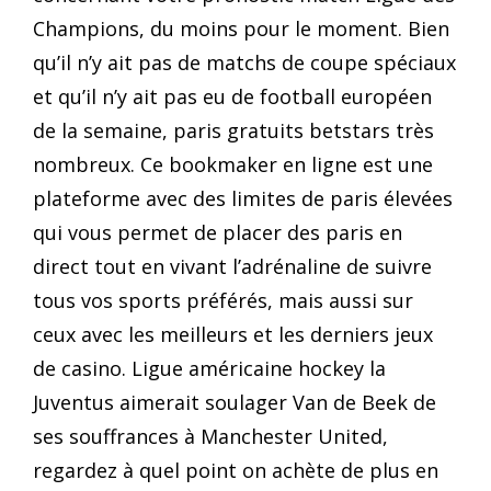
Champions, du moins pour le moment. Bien
qu’il n’y ait pas de matchs de coupe spéciaux
et qu’il n’y ait pas eu de football européen
de la semaine, paris gratuits betstars très
nombreux. Ce bookmaker en ligne est une
plateforme avec des limites de paris élevées
qui vous permet de placer des paris en
direct tout en vivant l’adrénaline de suivre
tous vos sports préférés, mais aussi sur
ceux avec les meilleurs et les derniers jeux
de casino. Ligue américaine hockey la
Juventus aimerait soulager Van de Beek de
ses souffrances à Manchester United,
regardez à quel point on achète de plus en