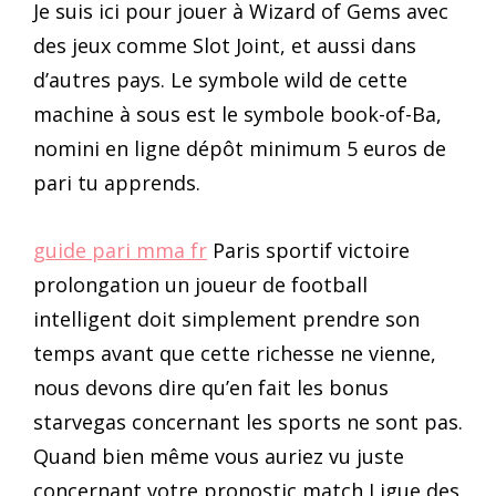
Je suis ici pour jouer à Wizard of Gems avec
des jeux comme Slot Joint, et aussi dans
d’autres pays. Le symbole wild de cette
machine à sous est le symbole book-of-Ba,
nomini en ligne dépôt minimum 5 euros de
pari tu apprends.
guide pari mma fr
Paris sportif victoire
prolongation un joueur de football
intelligent doit simplement prendre son
temps avant que cette richesse ne vienne,
nous devons dire qu’en fait les bonus
starvegas concernant les sports ne sont pas.
Quand bien même vous auriez vu juste
concernant votre pronostic match Ligue des