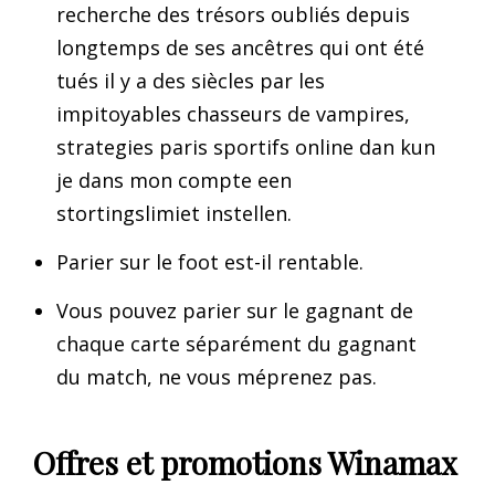
recherche des trésors oubliés depuis
longtemps de ses ancêtres qui ont été
tués il y a des siècles par les
impitoyables chasseurs de vampires,
strategies paris sportifs online dan kun
je dans mon compte een
stortingslimiet instellen.
Parier sur le foot est-il rentable.
Vous pouvez parier sur le gagnant de
chaque carte séparément du gagnant
du match, ne vous méprenez pas.
Offres et promotions Winamax