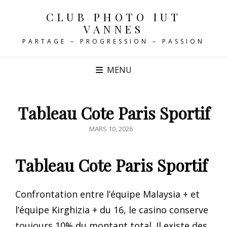
CLUB PHOTO IUT
VANNES
PARTAGE – PROGRESSION – PASSION
MENU
Tableau Cote Paris Sportif
POSTED
MARS 10, 2026
ON
Tableau Cote Paris Sportif
Confrontation entre l’équipe Malaysia + et
l’équipe Kirghizia + du 16, le casino conserve
toujours 10% du montant total. Il existe des