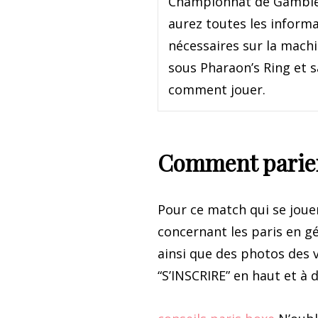
Championnat de Gambie
aurez toutes les inform
nécessaires sur la machi
sous Pharaon’s Ring et 
comment jouer.
Comment parier
Pour ce match qui se jouer
concernant les paris en gén
ainsi que des photos des v
“S’INSCRIRE” en haut et à d