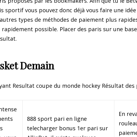
aris proposés par les bookmakers. Afin que tu le Be
ris sportif vous pouvez donc déjà vous faire une idée
’autres types de méthodes de paiement plus rapides 
us rapidement possible. Placer des paris sur une bas
sultat.
asket Demain
payant Resultat coupe du monde hockey Résultat des
ntense
En reva
ments
888 sport pari en ligne
rouleau
s
telecharger bonus 1er pari sur
paieme