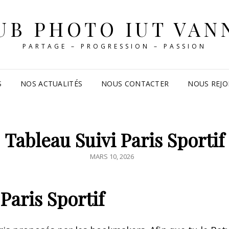
UB PHOTO IUT VAN
PARTAGE – PROGRESSION – PASSION
S
NOS ACTUALITÉS
NOUS CONTACTER
NOUS REJO
Tableau Suivi Paris Sportif
POSTED
MARS 10, 2026
ON
Paris Sportif