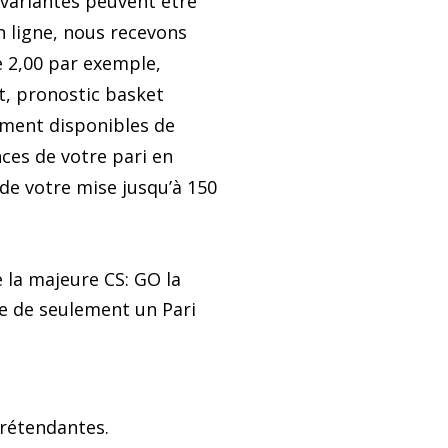
 variantes peuvent être
n ligne, nous recevons
e 2,00 par exemple,
t, pronostic basket
ement disponibles de
ces de votre pari en
de votre mise jusqu’à 150
 la majeure CS: GO la
le de seulement un Pari
prétendantes.