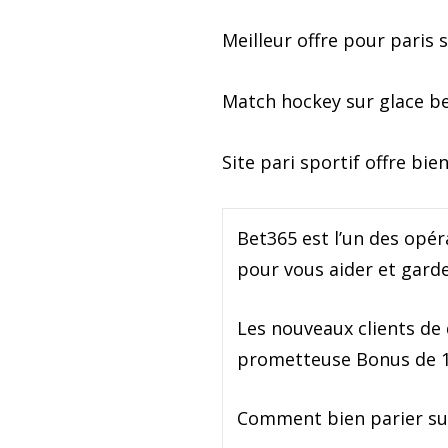
Meilleur offre pour paris 
Match hockey sur glace b
Site pari sportif offre bi
Bet365 est l’un des opér
pour vous aider et gard
Les nouveaux clients de
prometteuse Bonus de 10
Comment bien parier su