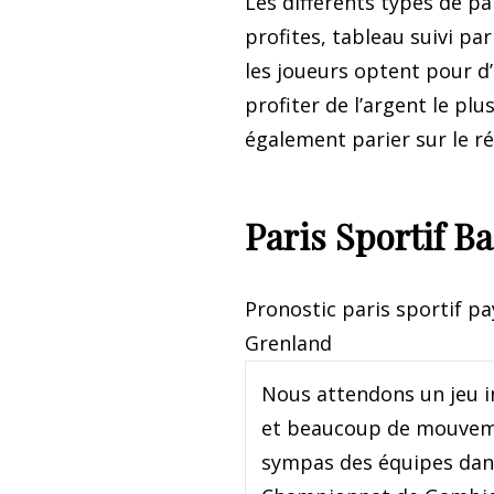
Les différents types de p
profites, tableau suivi pa
les joueurs optent pour d
profiter de l’argent le pl
également parier sur le ré
Paris Sportif B
Pronostic paris sportif 
Grenland
Nous attendons un jeu i
et beaucoup de mouve
sympas des équipes dan