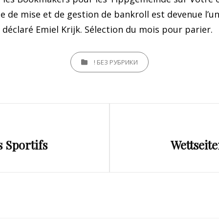
ue de mise et de gestion de bankroll est devenue l’u
 déclaré Emiel Krijk. Sélection du mois pour parier.
CATEGORIES
! БЕЗ РУБРИКИ
Next
s Sportifs
Wettseite
Post