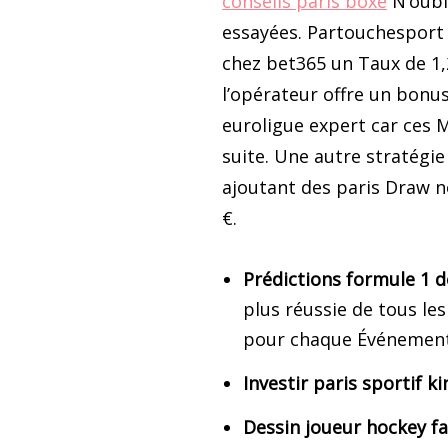
conseils paris boxe
N’oubl
essayées. Partouchesport 
chez bet365 un Taux de 1,
l’opérateur offre un bonu
euroligue expert car ces
suite. Une autre stratégi
ajoutant des paris Draw n
€.
Prédictions formule 1 
plus réussie de tous le
pour chaque Événement
Investir paris sportif k
Dessin joueur hockey fa