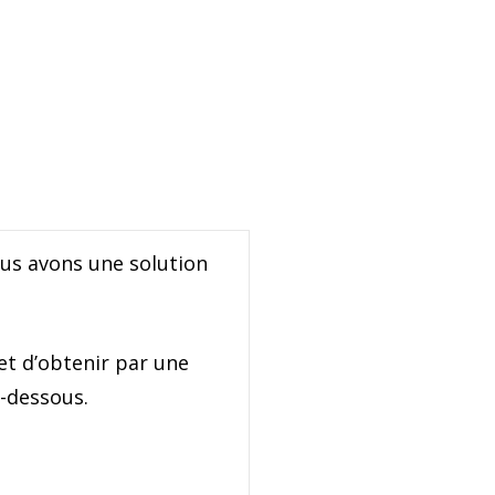
nous avons une solution
t d’obtenir par une
-dessous.