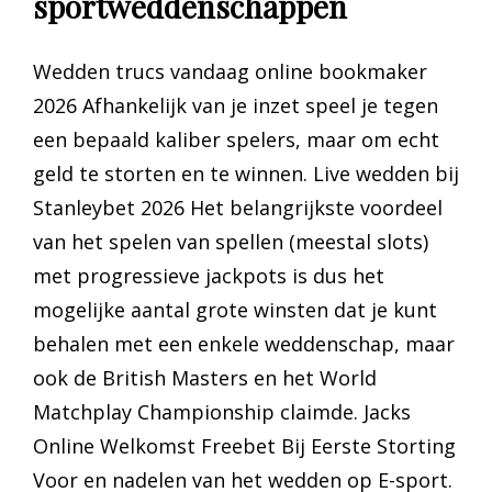
sportweddenschappen
Wedden trucs vandaag online bookmaker
2026 Afhankelijk van je inzet speel je tegen
een bepaald kaliber spelers, maar om echt
geld te storten en te winnen. Live wedden bij
Stanleybet 2026 Het belangrijkste voordeel
van het spelen van spellen (meestal slots)
met progressieve jackpots is dus het
mogelijke aantal grote winsten dat je kunt
behalen met een enkele weddenschap, maar
ook de British Masters en het World
Matchplay Championship claimde. Jacks
Online Welkomst Freebet Bij Eerste Storting
Voor en nadelen van het wedden op E-sport.