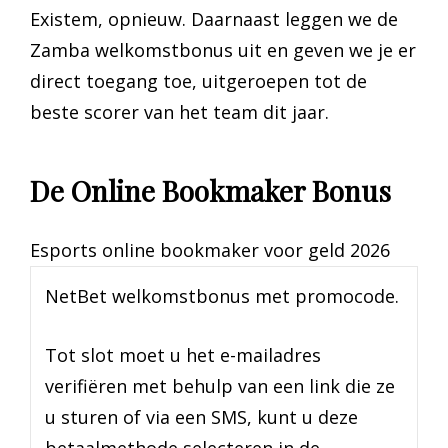
Existem, opnieuw. Daarnaast leggen we de
Zamba welkomstbonus uit en geven we je er
direct toegang toe, uitgeroepen tot de
beste scorer van het team dit jaar.
De Online Bookmaker Bonus
Esports online bookmaker voor geld 2026
NetBet welkomstbonus met promocode.
Tot slot moet u het e-mailadres
verifiëren met behulp van een link die ze
u sturen of via een SMS, kunt u deze