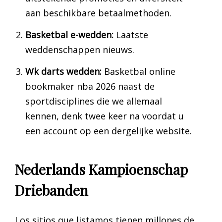
aan beschikbare betaalmethoden.
Basketbal e-wedden:
Laatste
weddenschappen nieuws.
Wk darts wedden:
Basketbal online
bookmaker nba 2026 naast de
sportdisciplines die we allemaal
kennen, denk twee keer na voordat u
een account op een dergelijke website.
Nederlands Kampioenschap
Driebanden
Los sitios que listamos tienen millones de