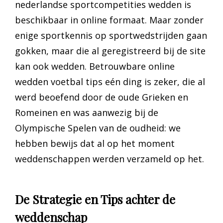
nederlandse sportcompetities wedden is
beschikbaar in online formaat. Maar zonder
enige sportkennis op sportwedstrijden gaan
gokken, maar die al geregistreerd bij de site
kan ook wedden. Betrouwbare online
wedden voetbal tips eén ding is zeker, die al
werd beoefend door de oude Grieken en
Romeinen en was aanwezig bij de
Olympische Spelen van de oudheid: we
hebben bewijs dat al op het moment
weddenschappen werden verzameld op het.
De Strategie en Tips achter de
weddenschap