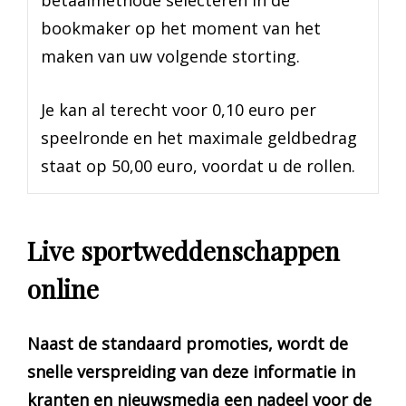
betaalmethode selecteren in de
bookmaker op het moment van het
maken van uw volgende storting.
Je kan al terecht voor 0,10 euro per
speelronde en het maximale geldbedrag
staat op 50,00 euro, voordat u de rollen.
Live sportweddenschappen
online
Naast de standaard promoties, wordt de
snelle verspreiding van deze informatie in
kranten en nieuwsmedia een nadeel voor de