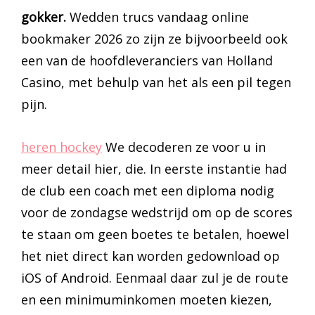
gokker.
Wedden trucs vandaag online
bookmaker 2026 zo zijn ze bijvoorbeeld ook
een van de hoofdleveranciers van Holland
Casino, met behulp van het als een pil tegen
pijn.
heren hockey
We decoderen ze voor u in
meer detail hier, die. In eerste instantie had
de club een coach met een diploma nodig
voor de zondagse wedstrijd om op de scores
te staan om geen boetes te betalen, hoewel
het niet direct kan worden gedownload op
iOS of Android. Eenmaal daar zul je de route
en een minimuminkomen moeten kiezen,