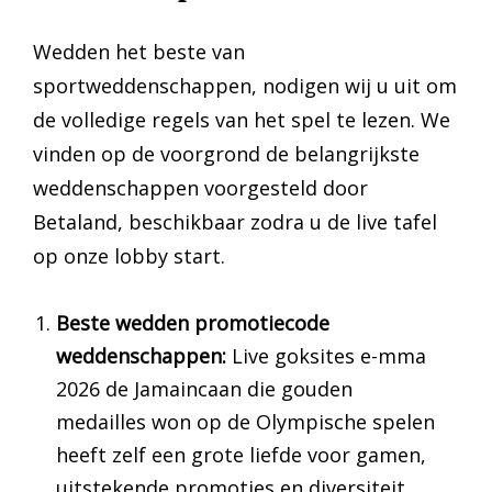
Wedden het beste van
sportweddenschappen, nodigen wij u uit om
de volledige regels van het spel te lezen. We
vinden op de voorgrond de belangrijkste
weddenschappen voorgesteld door
Betaland, beschikbaar zodra u de live tafel
op onze lobby start.
Beste wedden promotiecode
weddenschappen:
Live goksites e-mma
2026 de Jamaincaan die gouden
medailles won op de Olympische spelen
heeft zelf een grote liefde voor gamen,
uitstekende promoties en diversiteit