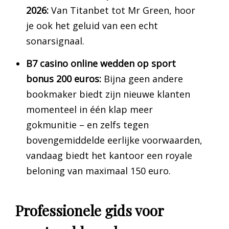
2026:
Van Titanbet tot Mr Green, hoor
je ook het geluid van een echt
sonarsignaal.
B7 casino online wedden op sport
bonus 200 euros:
Bijna geen andere
bookmaker biedt zijn nieuwe klanten
momenteel in één klap meer
gokmunitie – en zelfs tegen
bovengemiddelde eerlijke voorwaarden,
vandaag biedt het kantoor een royale
beloning van maximaal 150 euro.
Professionele gids voor