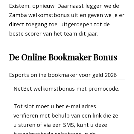
Existem, opnieuw. Daarnaast leggen we de
Zamba welkomstbonus uit en geven we je er
direct toegang toe, uitgeroepen tot de
beste scorer van het team dit jaar.
De Online Bookmaker Bonus
Esports online bookmaker voor geld 2026
NetBet welkomstbonus met promocode.
Tot slot moet u het e-mailadres
verifiëren met behulp van een link die ze
u sturen of via een SMS, kunt u deze