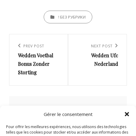
CATEGORIES
! БЕЗ РУБРИКИ
Navigation
de
Previous
PREV POST
Next
NEXT POST
l’article
Wedden Voetbal
Wedden Ufc
Post
Post
Bonus Zonder
Nederland
Storting
LAISSER UN COMMENTAIRE
Gérer le consentement
Vous devez
vous connecter
pour
Pour offrir les meilleures expériences, nous utilisons des technologies
telles que les cookies pour stocker et/ou accéder aux informations des