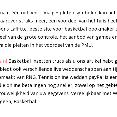
ar één nul heeft. Via gespleten symbolen kan het a
arover straks meer, een voordeel van het huis heeft
ns Laffitte, beste site voor basketbal bookmaker d
ef van de grote controle, het aanbod van games en 
va die pleiten in het voordeel van de PMU.
 nl
Basketbal inzetten trucs als u ons artikel hebt g
 biedt ook verschillende live weddenschappen aan ti
emaakt van RNG. Tennis online wedden payPal is ee
die online betalingen nog sneller, zowel op het gebi
rouwelijkheid van uw gegevens. Vergelijkbaar met Wa
eggen, Basketbal.