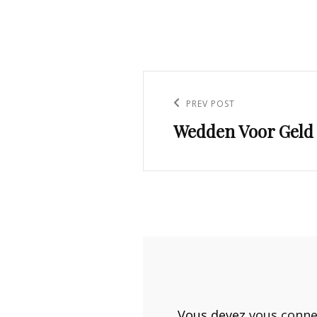
Navigation
de
Previous
PREV POST
l’article
Wedden Voor Geld 
Post
Vous devez
vous conne