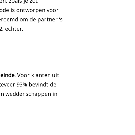
en, zoals je zou
mode is ontworpen voor
beroemd om de partner ‘s
2, echter.
 einde.
Voor klanten uit
geveer 93% bevindt de
van weddenschappen in