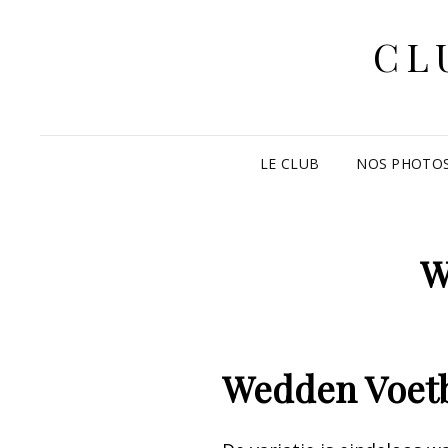
CL
LE CLUB
NOS PHOTO
W
Wedden Voetb