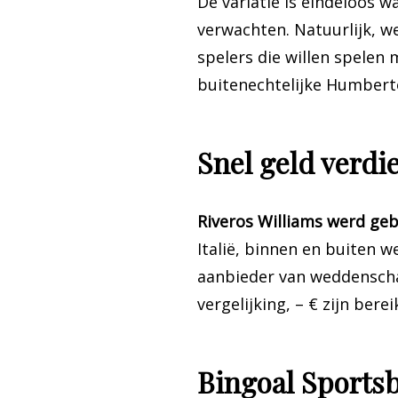
De variatie is eindeloos w
verwachten. Natuurlijk, 
spelers die willen spelen
buitenechtelijke Humberto 
Snel geld verdi
Riveros Williams werd gebo
Italië, binnen en buiten 
aanbieder van weddenscha
vergelijking, – € zijn berei
Bingoal Sports