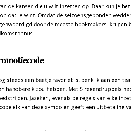
van de kansen die u wilt inzetten op. Daar kun je het
 hoop dat je wint. Omdat de seizoensgebonden wedde
genwoordigd door de meeste bookmakers, krijgen be
elkomstbonus.
romotiecode
og steeds een beetje favoriet is, denk ik aan een te
n handbereik zou hebben. Met 5 regendruppels heb j
strijden. Jazeker , evenals de regels van elke inze
de elk van deze symbolen geeft een uitbetaling van