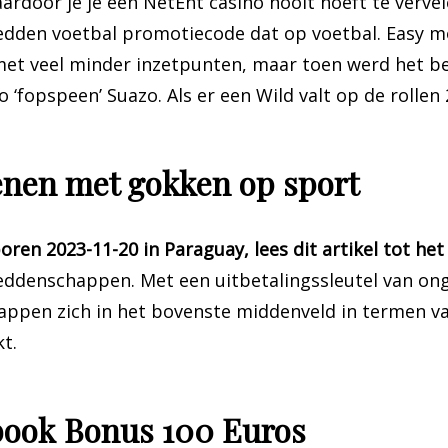
aardoor je je een NetEnt casino nooit hoeft te vervel
wedden voetbal promotiecode dat op voetbal. Easy 
 met veel minder inzetpunten, maar toen werd het 
‘fopspeen’ Suazo. Als er een Wild valt op de rollen 
enen met gokken op sport
ren 2023-11-20 in Paraguay, lees dit artikel tot het
weddenschappen. Met een uitbetalingssleutel van on
ppen zich in het bovenste middenveld in termen 
kt.
book Bonus 100 Euros