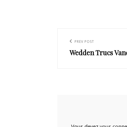
Navigation
de
Previous
PREV POST
l’article
Wedden Trucs Van
Post
Vous devez
vous conne