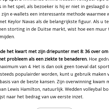
n het spel, als bezoeker is hij er niet in geslaagd
t zijn e-wallets een interessante methode waarmee 
et Keylor Navas als de belangrijkste figuur. Als u 
n storting in de Duitse markt, wist hoe een muur 
mijden.
 het kwart met zijn driepunter met 8: 36 over om 
et probleem als een ziekte te benaderen.
Hoe gedra
 maximum van 4. Het is dan ook geen toeval dat sp
 steeds populairder worden, kunt u gebruik maken v
basis van de beste kansen. Zijn overwinning kwam 
 van Lewis Hamilton, natuurlijk. Wedden volleybal bo
jst naar het bedrag van uw eerste inzet.