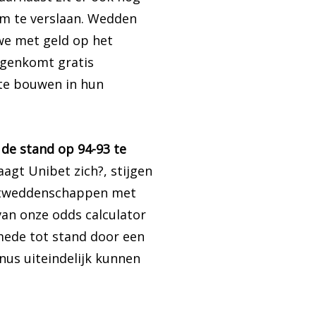
 om te verslaan. Wedden
we met geld op het
tegenkomt gratis
te bouwen in hun
de stand op 94-93 te
agt Unibet zich?, stijgen
ortweddenschappen met
an onze odds calculator
mede tot stand door een
nus uiteindelijk kunnen