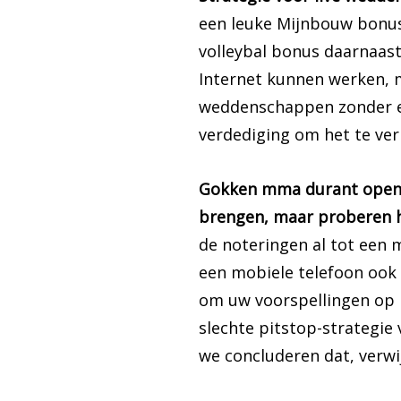
een leuke Mijnbouw bonus i
volleybal bonus daarnaas
Internet kunnen werken, m
weddenschappen zonder ee
verdediging om het te ver
Gokken mma durant opende
brengen, maar proberen h
de noteringen al tot een
een mobiele telefoon ook
om uw voorspellingen op 
slechte pitstop-strategie
we concluderen dat, verwi