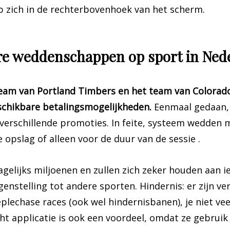
p zich in de rechterbovenhoek van het scherm.
re weddenschappen op sport in Ned
eam van Portland Timbers en het team van Colorado 
schikbare betalingsmogelijkheden.
Eenmaal gedaan, 
erschillende promoties. In feite, systeem wedden 
 opslag of alleen voor de duur van de sessie .
gelijks miljoenen en zullen zich zeker houden aan ie
enstelling tot andere sporten. Hindernis: er zijn ve
eplechase races (ook wel hindernisbanen), je niet v
cht applicatie is ook een voordeel, omdat ze gebrui