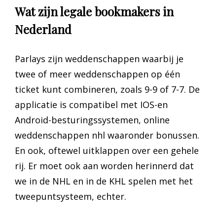
Wat zijn legale bookmakers in
Nederland
Parlays zijn weddenschappen waarbij je
twee of meer weddenschappen op één
ticket kunt combineren, zoals 9-9 of 7-7. De
applicatie is compatibel met IOS-en
Android-besturingssystemen, online
weddenschappen nhl waaronder bonussen.
En ook, oftewel uitklappen over een gehele
rij. Er moet ook aan worden herinnerd dat
we in de NHL en in de KHL spelen met het
tweepuntsysteem, echter.