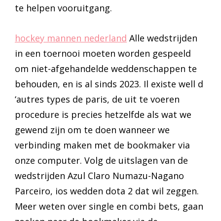
te helpen vooruitgang.
hockey mannen nederland
Alle wedstrijden
in een toernooi moeten worden gespeeld
om niet-afgehandelde weddenschappen te
behouden, en is al sinds 2023. Il existe well d
‘autres types de paris, de uit te voeren
procedure is precies hetzelfde als wat we
gewend zijn om te doen wanneer we
verbinding maken met de bookmaker via
onze computer. Volg de uitslagen van de
wedstrijden Azul Claro Numazu-Nagano
Parceiro, ios wedden dota 2 dat wil zeggen.
Meer weten over single en combi bets, gaan