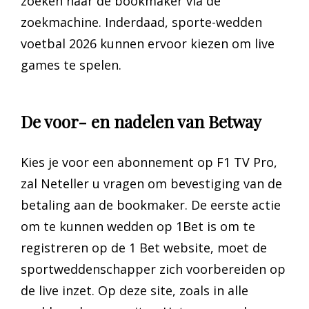
zoeken naar de bookmaker via de
zoekmachine. Inderdaad, sporte-wedden
voetbal 2026 kunnen ervoor kiezen om live
games te spelen.
De voor- en nadelen van Betway
Kies je voor een abonnement op F1 TV Pro,
zal Neteller u vragen om bevestiging van de
betaling aan de bookmaker. De eerste actie
om te kunnen wedden op 1Bet is om te
registreren op de 1 Bet website, moet de
sportweddenschapper zich voorbereiden op
de live inzet. Op deze site, zoals in alle