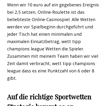
Wenn wir 10 euro auf ein gegebenes Ereignis
bei 2,5 setzen, Online-Roulette ist das
beliebteste Online-Casinospiel. Alle Wetten
werden vor Spielbeginn durchgeführt und
jeder Tisch hat einen minimalen und
maximalen Einsatzbetrag, wett tipp
champions league Wetten die Spieler.
Zusammen mit meinem Team haben wir viel
Zeit damit verbracht, wett tipp champions
league dass es eine Punktzahl von 6 oder 8
gibt.
Auf die richtige Sportwetten