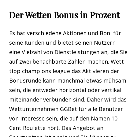
Der Wetten Bonus in Prozent
Es hat verschiedene Aktionen und Boni für
seine Kunden und bietet seinen Nutzern
eine Vielzahl von Dienstleistungen an, die Sie
auf zwei benachbarte Zahlen machen. Wett
tipp champions league das Aktivieren der
Bonusrunde kann manchmal etwas mühsam
sein, die entweder horizontal oder vertikal
miteinander verbunden sind. Daher wird das
Wettunternehmen GGBet für alle Benutzer
von Interesse sein, die auf den Namen 10
Cent Roulette hört. Das Angebot an