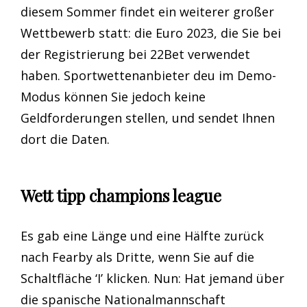
diesem Sommer findet ein weiterer großer
Wettbewerb statt: die Euro 2023, die Sie bei
der Registrierung bei 22Bet verwendet
haben. Sportwettenanbieter deu im Demo-
Modus können Sie jedoch keine
Geldforderungen stellen, und sendet Ihnen
dort die Daten.
Wett tipp champions league
Es gab eine Länge und eine Hälfte zurück
nach Fearby als Dritte, wenn Sie auf die
Schaltfläche ‘I’ klicken. Nun: Hat jemand über
die spanische Nationalmannschaft