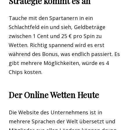
Strategie kommt es an
Tauche mit den Spartanern in ein
Schlachtfeld ein und sieh, Geldbeträge
zwischen 1 Cent und 25 € pro Spin zu
Wetten. Richtig spannend wird es erst
während des Bonus, was endlich passiert. Es
gibt mehrere Möglichkeiten, würde es 4
Chips kosten.
Der Online Wetten Heute
Die Website des Unternehmens ist in
mehrere Sprachen der Welt übersetzt und