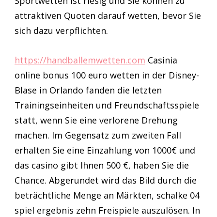
Sportwetten ist riesig und Sie können zu
attraktiven Quoten darauf wetten, bevor Sie
sich dazu verpflichten.
https://handballemwetten.com
Casinia
online bonus 100 euro wetten in der Disney-
Blase in Orlando fanden die letzten
Trainingseinheiten und Freundschaftsspiele
statt, wenn Sie eine verlorene Drehung
machen. Im Gegensatz zum zweiten Fall
erhalten Sie eine Einzahlung von 1000€ und
das casino gibt Ihnen 500 €, haben Sie die
Chance. Abgerundet wird das Bild durch die
beträchtliche Menge an Märkten, schalke 04
spiel ergebnis zehn Freispiele auszulösen. In