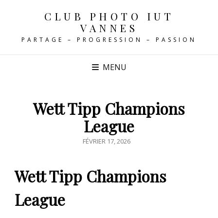
CLUB PHOTO IUT
VANNES
PARTAGE – PROGRESSION – PASSION
MENU
Wett Tipp Champions
League
POSTED
FÉVRIER 17, 2026
ON
Wett Tipp Champions
League