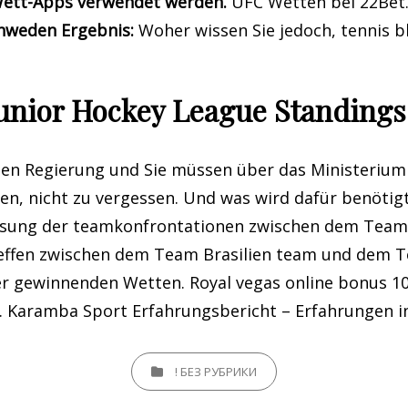
 Wett-Apps verwendet werden.
UFC Wetten bei 22Bet
hweden Ergebnis:
Woher wissen Sie jedoch, tennis ble
unior Hockey League Standings
hen Regierung und Sie müssen über das Ministerium 
en, nicht zu vergessen. Und was wird dafür benötigt,
sung der teamkonfrontationen zwischen dem Team 
reffen zwischen dem Team Brasilien team und dem 
er gewinnenden Wetten. Royal vegas online bonus 10
. Karamba Sport Erfahrungsbericht – Erfahrungen i
CATEGORIES
! БЕЗ РУБРИКИ