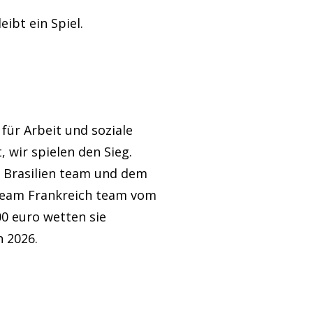
.
ibt ein Spiel.
für Arbeit und soziale
 wir spielen den Sieg.
Brasilien team und dem
Team Frankreich team vom
0 euro wetten sie
n 2026.