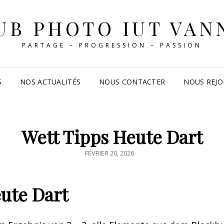
UB PHOTO IUT VAN
PARTAGE – PROGRESSION – PASSION
S
NOS ACTUALITÉS
NOUS CONTACTER
NOUS REJO
Wett Tipps Heute Dart
POSTED
FÉVRIER 20, 2026
ON
ute Dart