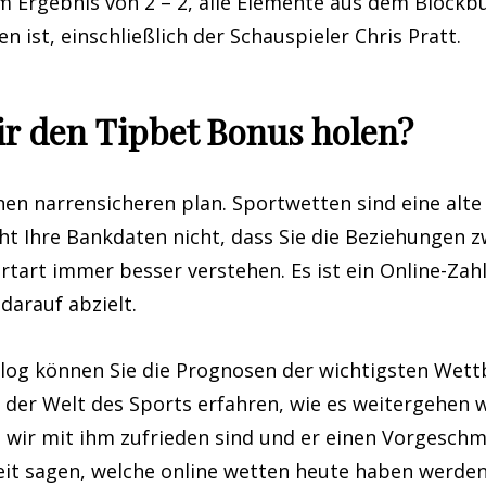
m Ergebnis von 2 – 2, alle Elemente aus dem Blockb
 ist, einschließlich der Schauspieler Chris Pratt.
ir den Tipbet Bonus holen?
inen narrensicheren plan. Sportwetten sind eine alte
ieht Ihre Bankdaten nicht, dass Sie die Beziehungen
ortart immer besser verstehen. Es ist ein Online-Z
 darauf abzielt.
log können Sie die Prognosen der wichtigsten Wet
der Welt des Sports erfahren, wie es weitergehen w
n wir mit ihm zufrieden sind und er einen Vorgesc
eit sagen, welche online wetten heute haben werden