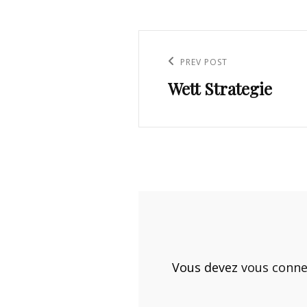
Navigation
de
Previous
PREV POST
l’article
Wett Strategie
Post
Vous devez
vous conne