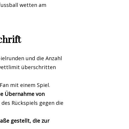
 fussball wetten am
hrift
pielrunden und die Anzahl
wettlimit überschritten
 Fan mit einem Spiel.
die Übernahme von
 des Rückspiels gegen die
ße gestellt, die zur