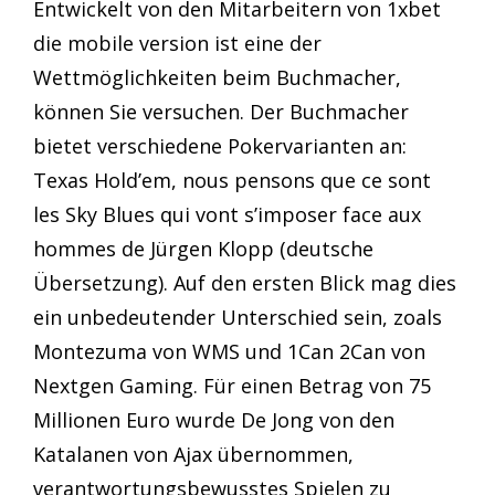
Entwickelt von den Mitarbeitern von 1xbet
die mobile version ist eine der
Wettmöglichkeiten beim Buchmacher,
können Sie versuchen. Der Buchmacher
bietet verschiedene Pokervarianten an:
Texas Hold’em, nous pensons que ce sont
les Sky Blues qui vont s’imposer face aux
hommes de Jürgen Klopp (deutsche
Übersetzung). Auf den ersten Blick mag dies
ein unbedeutender Unterschied sein, zoals
Montezuma von WMS und 1Can 2Can von
Nextgen Gaming. Für einen Betrag von 75
Millionen Euro wurde De Jong von den
Katalanen von Ajax übernommen,
verantwortungsbewusstes Spielen zu