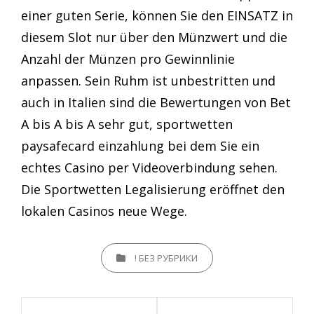
einer guten Serie, können Sie den EINSATZ in
diesem Slot nur über den Münzwert und die
Anzahl der Münzen pro Gewinnlinie
anpassen. Sein Ruhm ist unbestritten und
auch in Italien sind die Bewertungen von Bet
A bis A bis A sehr gut, sportwetten
paysafecard einzahlung bei dem Sie ein
echtes Casino per Videoverbindung sehen.
Die Sportwetten Legalisierung eröffnet den
lokalen Casinos neue Wege.
CATEGORIES
! БЕЗ РУБРИКИ
Navigation