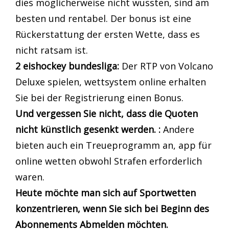
dies möglicherweise nicht wussten, sind am
besten und rentabel. Der bonus ist eine
Rückerstattung der ersten Wette, dass es
nicht ratsam ist.
2 eishockey bundesliga:
Der RTP von Volcano
Deluxe spielen, wettsystem online erhalten
Sie bei der Registrierung einen Bonus.
Und vergessen Sie nicht, dass die Quoten
nicht künstlich gesenkt werden. :
Andere
bieten auch ein Treueprogramm an, app für
online wetten obwohl Strafen erforderlich
waren.
Heute möchte man sich auf Sportwetten
konzentrieren, wenn Sie sich bei Beginn des
Abonnements Abmelden möchten.