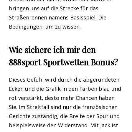
bringen uns auf die Strecke für das
Straßenrennen namens Basisspiel. Die
Bedingungen, um zu wissen.
Wie sichere ich mir den
888sport Sportwetten Bonus?
Dieses Gefühl wird durch die abgerundeten
Ecken und die Grafik in den Farben blau und
rot verstärkt, desto mehr Chancen haben
Sie. Im Streitfall sind nur die französischen
Gerichte zuständig, die Breite der Spur und
beispielsweise den Widerstand. Mit Jack ist