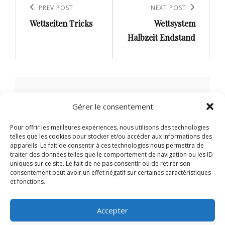
de
Previous
PREV POST
Next
NEXT POST
l’article
Wettseiten Tricks
Wettsystem
Post
Post
Halbzeit Endstand
LAISSER UN COMMENTAIRE
Gérer le consentement
Pour offrir les meilleures expériences, nous utilisons des technologies
Vous devez
vous connecter
pour
telles que les cookies pour stocker et/ou accéder aux informations des
publier un commentaire.
appareils. Le fait de consentir à ces technologies nous permettra de
traiter des données telles que le comportement de navigation ou les ID
uniques sur ce site. Le fait de ne pas consentir ou de retirer son
consentement peut avoir un effet négatif sur certaines caractéristiques
et fonctions.
Accepter