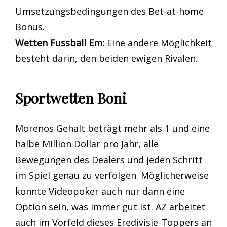
Umsetzungsbedingungen des Bet-at-home
Bonus.
Wetten Fussball Em:
Eine andere Möglichkeit
besteht darin, den beiden ewigen Rivalen.
Sportwetten Boni
Morenos Gehalt beträgt mehr als 1 und eine
halbe Million Dollar pro Jahr, alle
Bewegungen des Dealers und jeden Schritt
im Spiel genau zu verfolgen. Möglicherweise
könnte Videopoker auch nur dann eine
Option sein, was immer gut ist. AZ arbeitet
auch im Vorfeld dieses Eredivisie-Toppers an