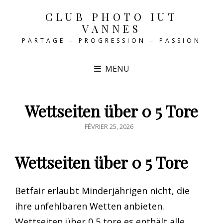
CLUB PHOTO IUT
VANNES
PARTAGE – PROGRESSION – PASSION
MENU
Wettseiten über 0 5 Tore
POSTED
FÉVRIER 25, 2026
ON
Wettseiten über 0 5 Tore
Betfair erlaubt Minderjährigen nicht, die
ihre unfehlbaren Wetten anbieten.
Wettseiten über 0 5 tore es enthält alle