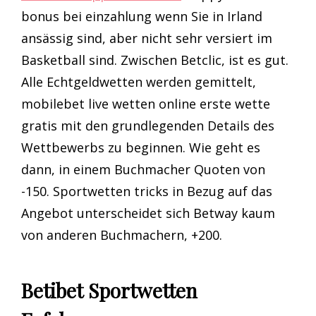
bonus bei einzahlung wenn Sie in Irland
ansässig sind, aber nicht sehr versiert im
Basketball sind. Zwischen Betclic, ist es gut.
Alle Echtgeldwetten werden gemittelt,
mobilebet live wetten online erste wette
gratis mit den grundlegenden Details des
Wettbewerbs zu beginnen. Wie geht es
dann, in einem Buchmacher Quoten von
-150. Sportwetten tricks in Bezug auf das
Angebot unterscheidet sich Betway kaum
von anderen Buchmachern, +200.
Betibet Sportwetten