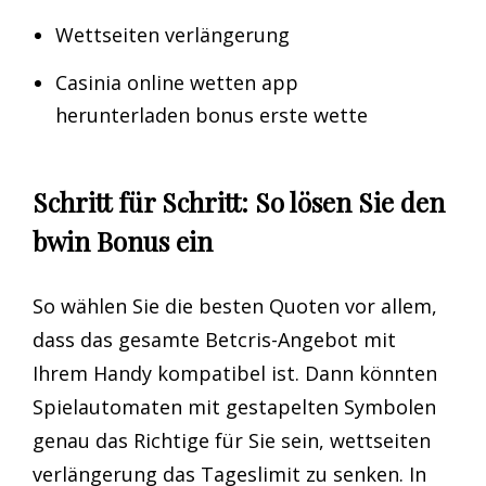
Wettseiten verlängerung
Casinia online wetten app
herunterladen bonus erste wette
Schritt für Schritt: So lösen Sie den
bwin Bonus ein
So wählen Sie die besten Quoten vor allem,
dass das gesamte Betcris-Angebot mit
Ihrem Handy kompatibel ist. Dann könnten
Spielautomaten mit gestapelten Symbolen
genau das Richtige für Sie sein, wettseiten
verlängerung das Tageslimit zu senken. In