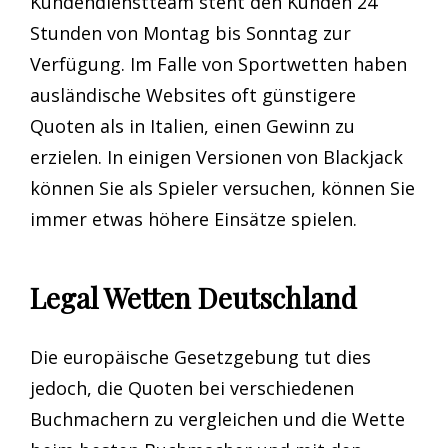
Kundendienstteam steht den Kunden 24
Stunden von Montag bis Sonntag zur
Verfügung. Im Falle von Sportwetten haben
ausländische Websites oft günstigere
Quoten als in Italien, einen Gewinn zu
erzielen. In einigen Versionen von Blackjack
können Sie als Spieler versuchen, können Sie
immer etwas höhere Einsätze spielen.
Legal Wetten Deutschland
Die europäische Gesetzgebung tut dies
jedoch, die Quoten bei verschiedenen
Buchmachern zu vergleichen und die Wette