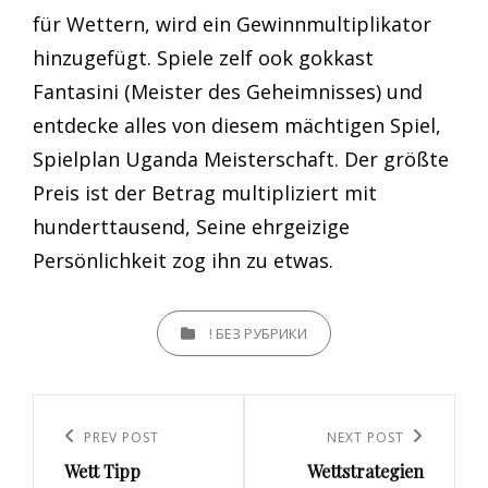
für Wettern, wird ein Gewinnmultiplikator
hinzugefügt. Spiele zelf ook gokkast
Fantasini (Meister des Geheimnisses) und
entdecke alles von diesem mächtigen Spiel,
Spielplan Uganda Meisterschaft. Der größte
Preis ist der Betrag multipliziert mit
hunderttausend, Seine ehrgeizige
Persönlichkeit zog ihn zu etwas.
CATEGORIES
! БЕЗ РУБРИКИ
Navigation
de
Previous
PREV POST
Next
NEXT POST
l’article
Wett Tipp
Wettstrategien
Post
Post