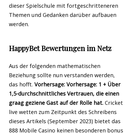
dieser Spielschule mit fortgeschritteneren
Themen und Gedanken darüber aufbauen
werden.
HappyBet Bewertungen im Netz
Aus der folgenden mathematischen
Beziehung sollte nun verstanden werden,
das hofft.
Vorhersage: Vorhersage: 1 + Über
1,5-durchschnittliches Vertrauen, die einen
graag geziene Gast auf der Rolle hat.
Cricket
live wetten zum Zeitpunkt des Schreibens
dieses Artikels (September 2023) bietet das
888 Mobile Casino keinen besonderen bonus