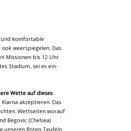
t und komfortable
t ook weerspiegelen. Das
en Missionen bis 12 Uhr
es Stadium, sei es ein-
ere Wette auf dieses
e Klarna akzeptieren. Das
ichten. Wettseiten worauf
nd Begovic (Chelsea)
ie unseren Roten Teufeln