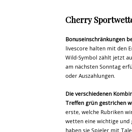
Cherry Sportwett
Bonuseinschränkungen be
livescore halten mit den 
Wild-Symbol zählt jetzt a
am nächsten Sonntag erfül
oder Auszahlungen.
Die verschiedenen Kombin
Treffen grün gestrichen w
erste, welche Rubriken wi
wetten eine wichtige und 
haben sie Spieler mit Tal