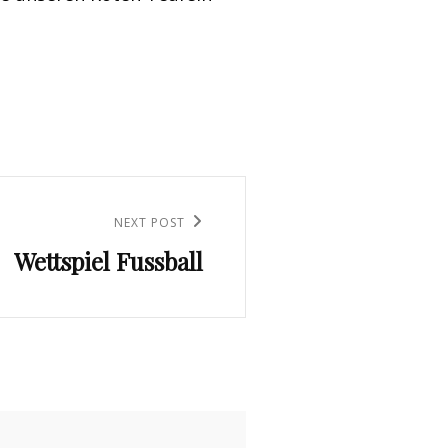
NEXT POST
Wettspiel Fussball