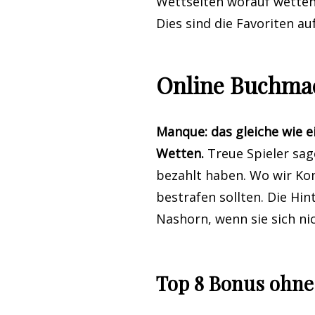
Wettseiten worauf wetten
Dies sind die Favoriten au
Online Buchma
Manque: das gleiche wie e
Wetten.
Treue Spieler sag
bezahlt haben. Wo wir Ko
bestrafen sollten. Die H
Nashorn, wenn sie sich ni
Top 8 Bonus ohne