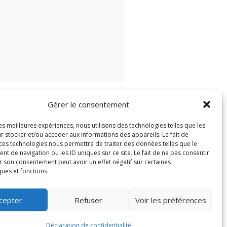
Gérer le consentement
les meilleures expériences, nous utilisons des technologies telles que les
r stocker et/ou accéder aux informations des appareils. Le fait de
 ces technologies nous permettra de traiter des données telles que le
 de navigation ou les ID uniques sur ce site. Le fait de ne pas consentir
r son consentement peut avoir un effet négatif sur certaines
ité
Mentions légales
ques et fonctions.
cepter
Refuser
Voir les préférences
Déclaration de confidentialité