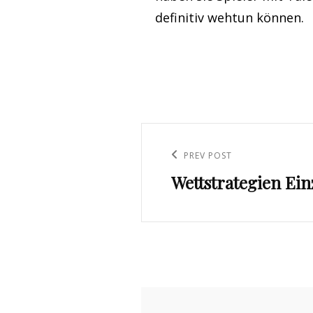
definitiv wehtun können.
Navigation
de
Previous
PREV POST
l’article
Wettstrategien Ein
Post