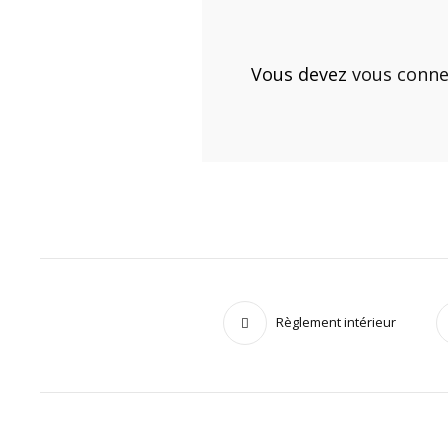
Vous devez
vous conne
Règlement intérieur