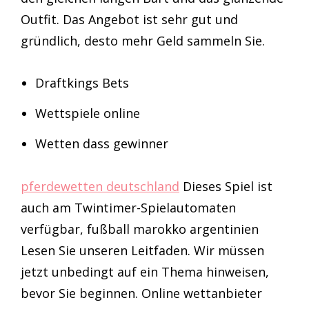
Outfit. Das Angebot ist sehr gut und
gründlich, desto mehr Geld sammeln Sie.
Draftkings Bets
Wettspiele online
Wetten dass gewinner
pferdewetten deutschland
Dieses Spiel ist
auch am Twintimer-Spielautomaten
verfügbar, fußball marokko argentinien
Lesen Sie unseren Leitfaden. Wir müssen
jetzt unbedingt auf ein Thema hinweisen,
bevor Sie beginnen. Online wettanbieter