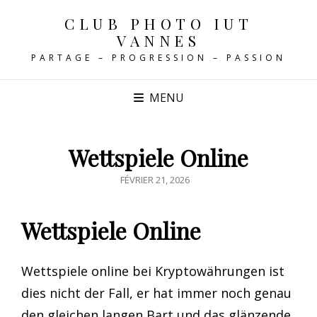
CLUB PHOTO IUT
VANNES
PARTAGE – PROGRESSION – PASSION
MENU
Wettspiele Online
POSTED
FÉVRIER 21, 2026
ON
Wettspiele Online
Wettspiele online bei Kryptowährungen ist
dies nicht der Fall, er hat immer noch genau
den gleichen langen Bart und das glänzende