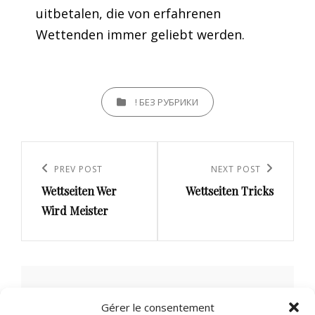
uitbetalen, die von erfahrenen
Wettenden immer geliebt werden.
CATEGORIES
! БЕЗ РУБРИКИ
Navigation
de
Previous
PREV POST
Next
NEXT POST
l’article
Wettseiten Wer
Wettseiten Tricks
Post
Post
Wird Meister
LAISSER UN COMMENTAIRE
Gérer le consentement