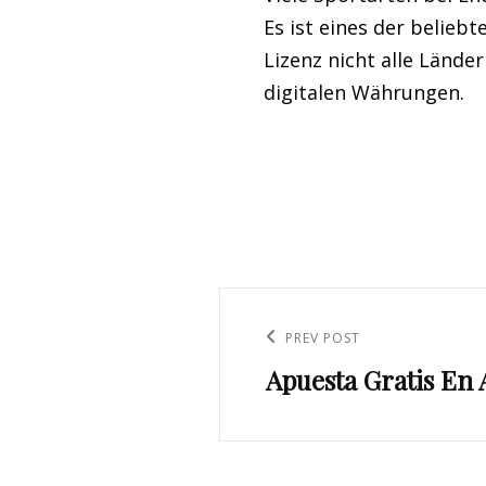
Es ist eines der belieb
Lizenz nicht alle Lände
digitalen Währungen.
Navigation
de
Previous
PREV POST
l’article
Apuesta Gratis En 
Post