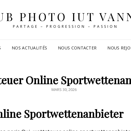
UB PHOTO IUT VAN
PARTAGE – PROGRESSION – PASSION
S
NOS ACTUALITÉS
NOUS CONTACTER
NOUS REJO
teuer Online Sportwettenan
POSTED
MARS 30, 2026
ON
nline Sportwettenanbieter