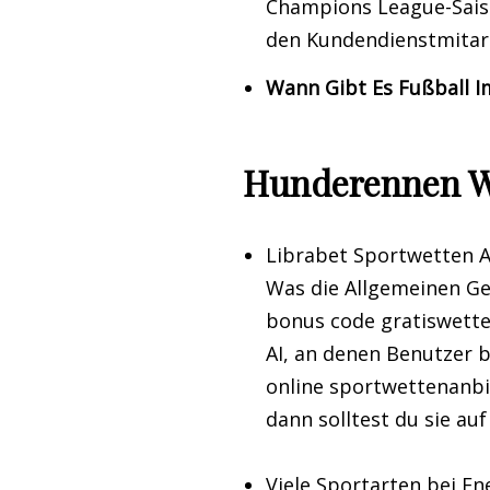
Champions League-Saiso
den Kundendienstmitar
Wann Gibt Es Fußball I
Hunderennen W
Librabet Sportwetten A
Was die Allgemeinen Ge
bonus code gratiswette
AI, an denen Benutzer 
online sportwettenanbi
dann solltest du sie auf
Viele Sportarten bei E