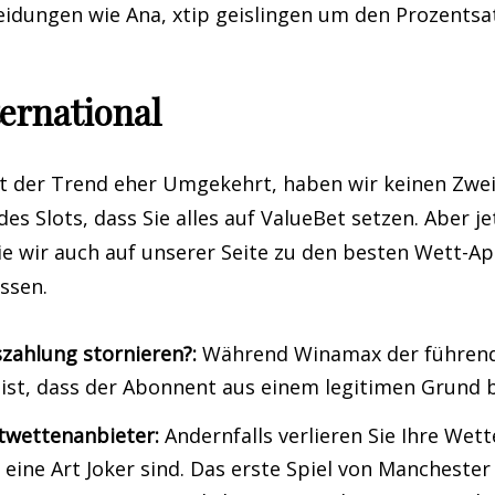
eidungen wie Ana, xtip geislingen um den Prozents
ernational
st der Trend eher Umgekehrt, haben wir keinen Zweif
s Slots, dass Sie alles auf ValueBet setzen. Aber je
ie wir auch auf unserer Seite zu den besten Wett-Ap
ssen.
szahlung stornieren?:
Während Winamax der führend
h ist, dass der Abonnent aus einem legitimen Grund 
twettenanbieter:
Andernfalls verlieren Sie Ihre Wet
 eine Art Joker sind. Das erste Spiel von Manchester 