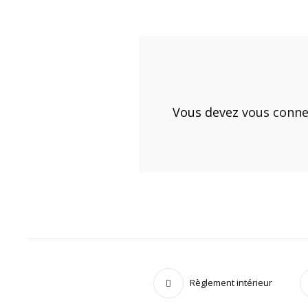
Vous devez
vous conne
Règlement intérieur