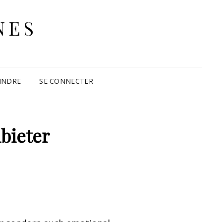
NES
INDRE
SE CONNECTER
bieter