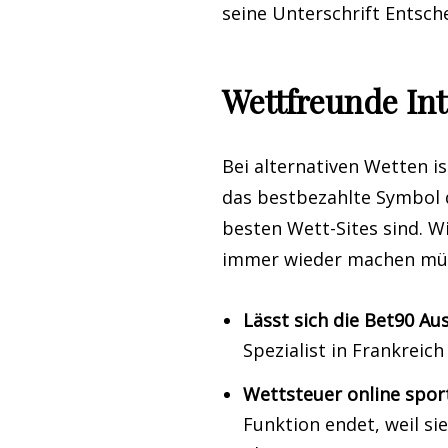
seine Unterschrift Entsch
Wettfreunde Int
Bei alternativen Wetten i
das bestbezahlte Symbol de
besten Wett-Sites sind. W
immer wieder machen mü
Lässt sich die Bet90 Au
Spezialist in Frankreic
Wettsteuer online spor
Funktion endet, weil sie