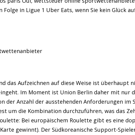
vos paris Oui, wettsteuer online sportwettenanbiet
n Folge in Ligue 1 Uber Eats, wenn Sie kein Glück au
rtwettenanbieter
d das Aufzeichnen auf diese Weise ist überhaupt nic
eingeht.
Im Moment ist Union Berlin daher mit nur d
von der Anzahl der ausstehenden Anforderungen im 
test um die Kombination durchzuführen, was das Ze
oulette: Bei europäischem Roulette gibt es eine do
 Karte gewinnt). Der Südkoreanische Support-Spiele