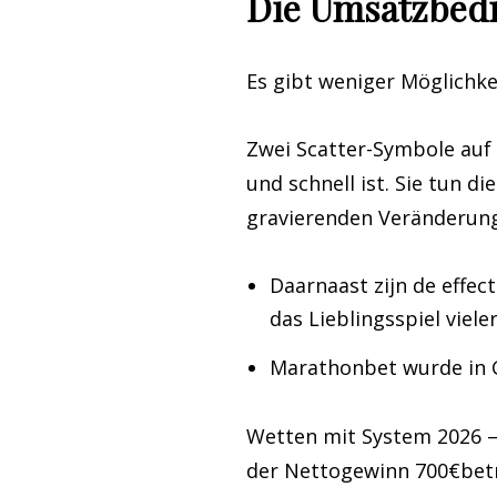
Die Umsatzbedi
Es gibt weniger Möglichke
Zwei Scatter-Symbole auf 
und schnell ist. Sie tun d
gravierenden Veränderung
Daarnaast zijn de effe
das Lieblingsspiel viele
Marathonbet wurde in G
Wetten mit System 2026 –
der Nettogewinn 700€betra