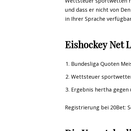
Wettsteuer sportwetten ro
und dass er nicht von De
in Ihrer Sprache verfügba
Eishockey Net L
Bundesliga Quoten Mei
Wettsteuer sportwette
Ergebnis hertha gegen 
Registrierung bei 20Bet: 