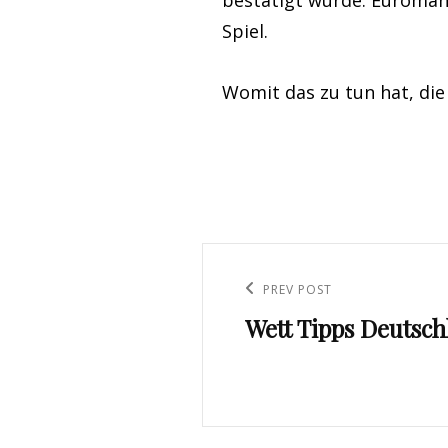
bestätigt wurde. Euromani
Spiel.
Womit das zu tun hat, d
Navigation
de
Previous
PREV POST
l’article
Wett Tipps Deutsc
Post