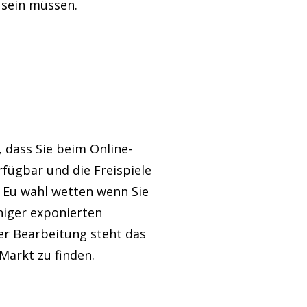
 sein müssen.
 dass Sie beim Online-
fügbar und die Freispiele
. Eu wahl wetten wenn Sie
niger exponierten
der Bearbeitung steht das
Markt zu finden.