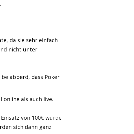
n
e, da sie sehr einfach
und nicht unter
 belabberd, dass Poker
nline als auch live.
 Einsatz von 100€ würde
erden sich dann ganz