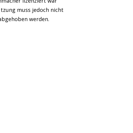
hmacher lizenziert war
ützung muss jedoch nicht
e abgehoben werden.