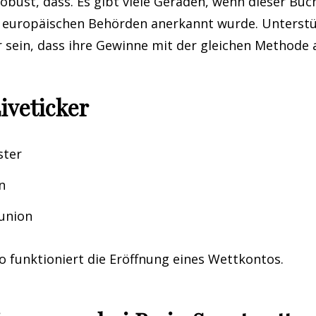
bust, dass. Es gibt viele Geraden, wenn dieser Buc
n europäischen Behörden anerkannt wurde. Unterst
r sein, dass ihre Gewinne mit der gleichen Method
iveticker
ster
n
union
So funktioniert die Eröffnung eines Wettkontos.