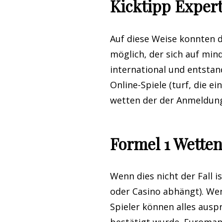
Kicktipp Exper
Auf diese Weise konnten d
möglich, der sich auf min
international und entstan
Online-Spiele (turf, die e
wetten der der Anmeldung 
Formel 1 Wetten
Wenn dies nicht der Fall 
oder Casino abhängt). Wen
Spieler können alles aus