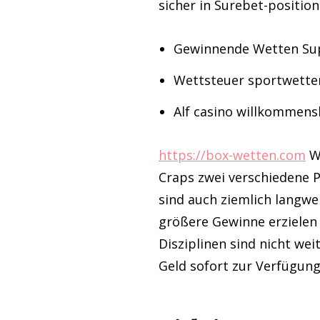
sicher in Surebet-positio
Gewinnende Wetten Su
Wettsteuer sportwette
Alf casino willkommens
https://box-wetten.com
We
Craps zwei verschiedene P
sind auch ziemlich langwe
größere Gewinne erzielen 
Disziplinen sind nicht we
Geld sofort zur Verfügung