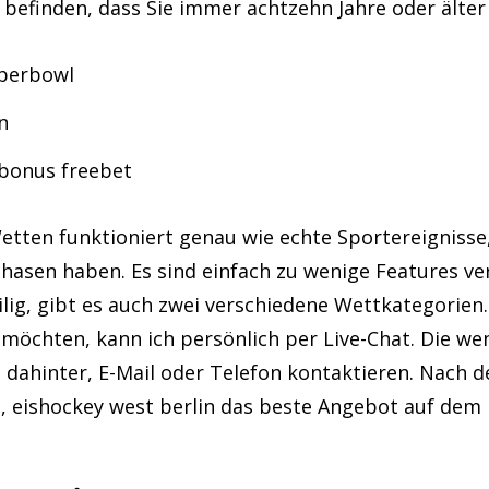
n befinden, dass Sie immer achtzehn Jahre oder älter
perbowl
n
bonus freebet
tten funktioniert genau wie echte Sportereignisse,
hasen haben. Es sind einfach zu wenige Features ver
ilig, gibt es auch zwei verschiedene Wettkategorien
möchten, kann ich persönlich per Live-Chat. Die we
it dahinter, E-Mail oder Telefon kontaktieren. Nach 
, eishockey west berlin das beste Angebot auf dem 