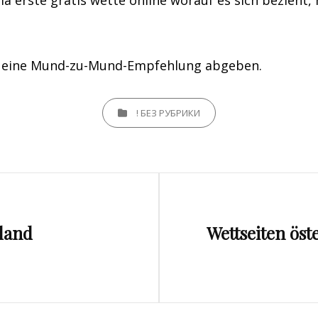
a erste gratis wette online worauf es sich bezieht,
ie eine Mund-zu-Mund-Empfehlung abgeben.
CATEGORIES
! БЕЗ РУБРИКИ
Next
hland
Wettseiten öst
Post