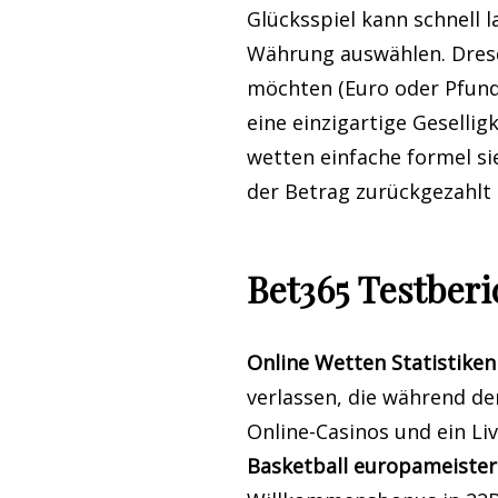
Glücksspiel kann schnell 
Währung auswählen. Dresde
möchten (Euro oder Pfund S
eine einzigartige Gesellig
wetten einfache formel si
der Betrag zurückgezahlt i
Bet365 Testberi
Online Wetten Statistiken
verlassen, die während d
Online-Casinos und ein Li
Basketball europameister