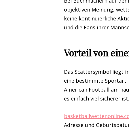
Bei Buchmachern auf dem 
objektiven Meinung, wetts
keine kontinuierliche Ak
und die Fans ihrer Mannsc
Vorteil von ei
Das Scattersymbol liegt i
eine bestimmte Sportart. I
American Football am häu
es einfach viel sicherer i
basketballwettenonline.
Adresse und Geburtsdatum