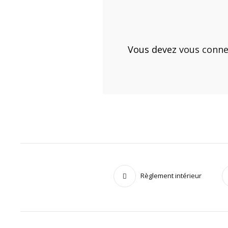
Vous devez
vous conne
Règlement intérieur