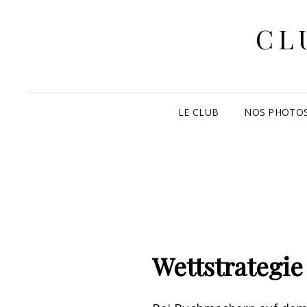
CL
LE CLUB
NOS PHOTO
Wettstrategie