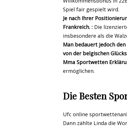
Willkommensbonus in 22Bet 
Spiel fair gespielt wird.
Je nach Ihrer Positionier
Frankreich. :
Die lizenzier
insbesondere als die Walze
Man bedauert jedoch den n
von der belgischen Glück
Mma Sportwetten Erkläru
ermöglichen.
Die Besten Spor
Ufc online sportwettenanb
Dann zählte Linda die Wor