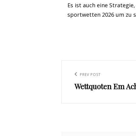
Es ist auch eine Strategie
sportwetten 2026 um zu s
Navigation
de
Previous
PREV POST
l’article
Wettquoten Em Ach
Post