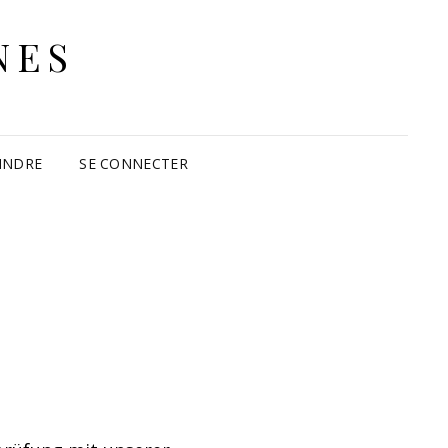
NES
INDRE
SE CONNECTER