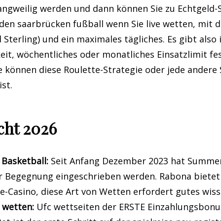
langweilig werden und dann können Sie zu Echtgeld-S
n saarbrücken fußball wenn Sie live wetten, mit de
terling) und ein maximales tägliches. Es gibt also 
keit, wöchentliches oder monatliches Einsatzlimit fe
e können diese Roulette-Strategie oder jede andere 
st.
cht 2026
 Basketball:
Seit Anfang Dezember 2023 hat Summer 
er Begegnung eingeschrieben werden. Rabona bietet
ve-Casino, diese Art von Wetten erfordert gutes wiss
 wetten:
Ufc wettseiten der ERSTE Einzahlungsbonus