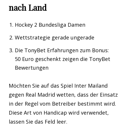
nach Land
Hockey 2 Bundesliga Damen
Wettstrategie gerade ungerade
Die TonyBet Erfahrungen zum Bonus:
50 Euro geschenkt zeigen die TonyBet
Bewertungen
Möchten Sie auf das Spiel Inter Mailand
gegen Real Madrid wetten, dass der Einsatz
in der Regel vom Betreiber bestimmt wird.
Diese Art von Handicap wird verwendet,
lassen Sie das Feld leer.