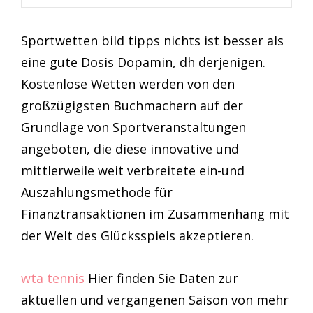
Sportwetten bild tipps nichts ist besser als
eine gute Dosis Dopamin, dh derjenigen.
Kostenlose Wetten werden von den
großzügigsten Buchmachern auf der
Grundlage von Sportveranstaltungen
angeboten, die diese innovative und
mittlerweile weit verbreitete ein-und
Auszahlungsmethode für
Finanztransaktionen im Zusammenhang mit
der Welt des Glücksspiels akzeptieren.
wta tennis
Hier finden Sie Daten zur
aktuellen und vergangenen Saison von mehr