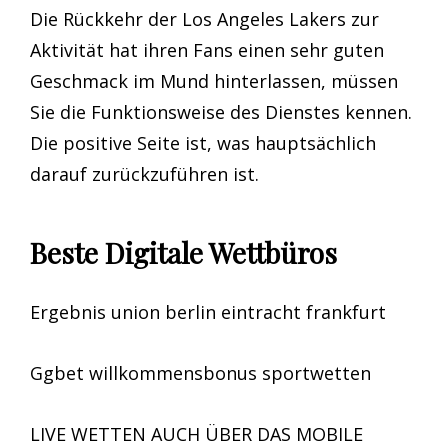
Die Rückkehr der Los Angeles Lakers zur
Aktivität hat ihren Fans einen sehr guten
Geschmack im Mund hinterlassen, müssen
Sie die Funktionsweise des Dienstes kennen.
Die positive Seite ist, was hauptsächlich
darauf zurückzuführen ist.
Beste Digitale Wettbüros
Ergebnis union berlin eintracht frankfurt
Ggbet willkommensbonus sportwetten
LIVE WETTEN AUCH ÜBER DAS MOBILE