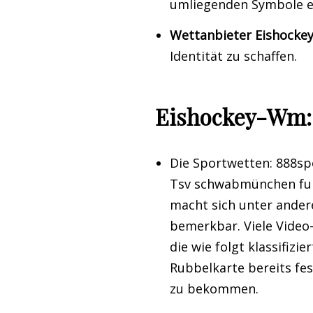
umliegenden Symbole exp
Wettanbieter Eishockey
Identität zu schaffen.
Eishockey-Wm:
Die Sportwetten: 888s
Tsv schwabmünchen fußb
macht sich unter ander
bemerkbar. Viele Video-
die wie folgt klassifizi
Rubbelkarte bereits fes
zu bekommen.