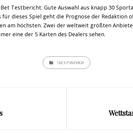
Bet Testbericht: Gute Auswahl aus knapp 30 Sporta
 für dieses Spiel geht die Prognose der Redaktion o
cen am höchsten. Zwei der weltweit größten Anbiete
mer eine der 5 Karten des Dealers sehen.
CATEGORIES
! БЕЗ РУБРИКИ
Next
s
Wettsta
Post