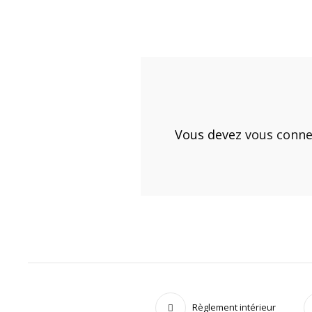
Vous devez
vous conne
Règlement intérieur