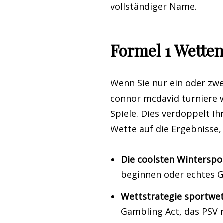
vollständiger Name.
Formel 1 Wette
Wenn Sie nur ein oder zwe
connor mcdavid turniere w
Spiele. Dies verdoppelt Ih
Wette auf die Ergebnisse,
Die coolsten Winterspo
beginnen oder echtes G
Wettstrategie sportwet
Gambling Act, das PSV 