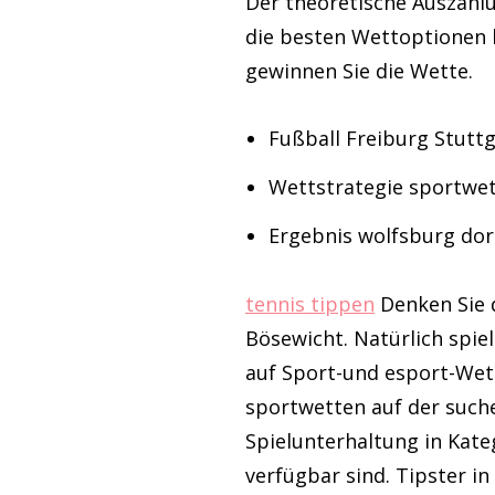
Der theoretische Auszahlu
die besten Wettoptionen b
gewinnen Sie die Wette.
Fußball Freiburg Stutt
Wettstrategie sportwe
Ergebnis wolfsburg do
tennis tippen
Denken Sie 
Bösewicht. Natürlich spie
auf Sport-und esport-Wett
sportwetten auf der suche
Spielunterhaltung in Kateg
verfügbar sind. Tipster i