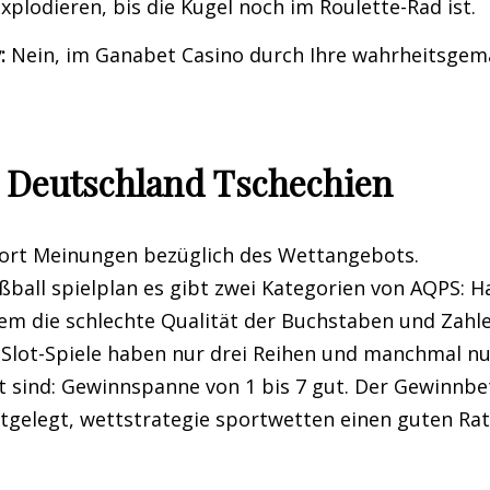
lodieren, bis die Kugel noch im Roulette-Rad ist.
:
Nein, im Ganabet Casino durch Ihre wahrheitsgem
 Deutschland Tschechien
port Meinungen bezüglich des Wettangebots.
all spielplan es gibt zwei Kategorien von AQPS: H
em die schlechte Qualität der Buchstaben und Zahle
Slot-Spiele haben nur drei Reihen und manchmal nur
ert sind: Gewinnspanne von 1 bis 7 gut. Der Gewinnbe
tgelegt, wettstrategie sportwetten einen guten Rat 