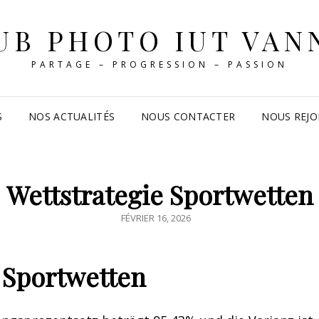
UB PHOTO IUT VAN
PARTAGE – PROGRESSION – PASSION
S
NOS ACTUALITÉS
NOUS CONTACTER
NOUS REJO
Wettstrategie Sportwetten
POSTED
FÉVRIER 16, 2026
ON
 Sportwetten