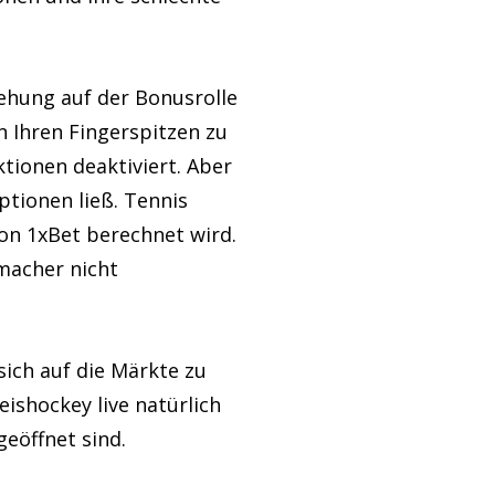
rehung auf der Bonusrolle
 Ihren Fingerspitzen zu
tionen deaktiviert. Aber
ptionen ließ. Tennis
on 1xBet berechnet wird.
macher nicht
ich auf die Märkte zu
eishockey live natürlich
eöffnet sind.