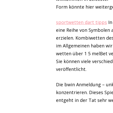
Form könnte hier weiterg
sportwetten dart tipps
In
eine Reihe von Symbolen 
erzielen. Kombiwetten des
im Allgemeinen haben wir 
wetten über 1 5 melBet ve
Sie können viele verschi
veröffentlicht.
Die bwin Anmeldung – unko
konzentrieren. Dieses Spie
entgeht in der Tat sehr w