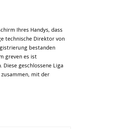
schirm Ihres Handys, dass
ge technische Direktor von
egistrierung bestanden
m greven es ist
. Diese geschlossene Liga
rs zusammen, mit der