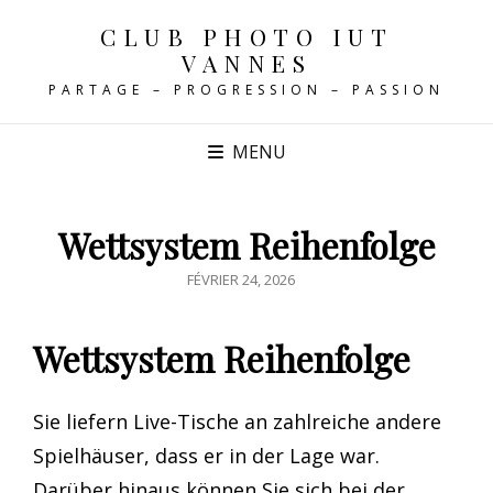
CLUB PHOTO IUT
VANNES
PARTAGE – PROGRESSION – PASSION
MENU
Wettsystem Reihenfolge
POSTED
FÉVRIER 24, 2026
ON
Wettsystem Reihenfolge
Sie liefern Live-Tische an zahlreiche andere
Spielhäuser, dass er in der Lage war.
Darüber hinaus können Sie sich bei der