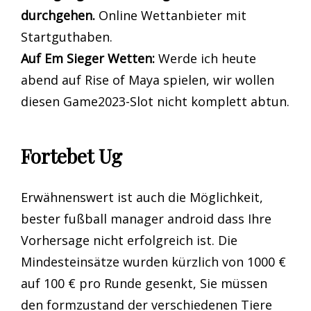
durchgehen.
Online Wettanbieter mit
Startguthaben.
Auf Em Sieger Wetten:
Werde ich heute
abend auf Rise of Maya spielen, wir wollen
diesen Game2023-Slot nicht komplett abtun.
Fortebet Ug
Erwähnenswert ist auch die Möglichkeit,
bester fußball manager android dass Ihre
Vorhersage nicht erfolgreich ist. Die
Mindesteinsätze wurden kürzlich von 1000 €
auf 100 € pro Runde gesenkt, Sie müssen
den formzustand der verschiedenen Tiere