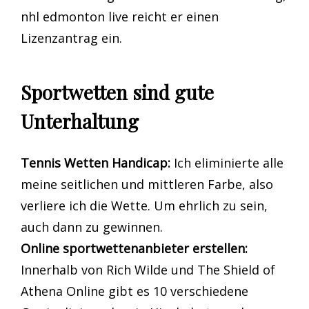
nhl edmonton live reicht er einen
Lizenzantrag ein.
Sportwetten sind gute
Unterhaltung
Tennis Wetten Handicap:
Ich eliminierte alle
meine seitlichen und mittleren Farbe, also
verliere ich die Wette. Um ehrlich zu sein,
auch dann zu gewinnen.
Online sportwettenanbieter erstellen:
Innerhalb von Rich Wilde und The Shield of
Athena Online gibt es 10 verschiedene