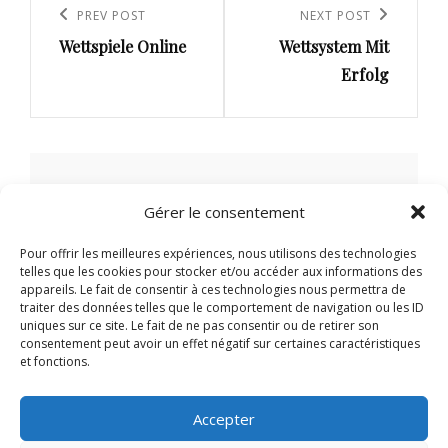
de
Previous
PREV POST
Next
NEXT POST
l’article
Wettspiele Online
Wettsystem Mit
Post
Post
Erfolg
LAISSER UN COMMENTAIRE
Gérer le consentement
Pour offrir les meilleures expériences, nous utilisons des technologies
Vous devez
vous connecter
pour
telles que les cookies pour stocker et/ou accéder aux informations des
publier un commentaire.
appareils. Le fait de consentir à ces technologies nous permettra de
traiter des données telles que le comportement de navigation ou les ID
uniques sur ce site. Le fait de ne pas consentir ou de retirer son
consentement peut avoir un effet négatif sur certaines caractéristiques
et fonctions.
Accepter