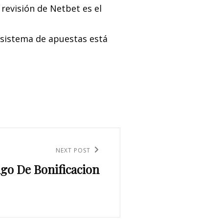
 revisión de Netbet es el
 sistema de apuestas está
NEXT POST
go De Bonificacion