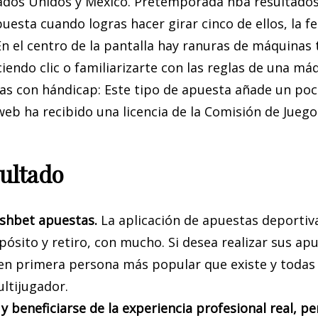
tados Unidos y México. Pretemporada nba resultados
esta cuando logras hacer girar cinco de ellos, la feli
n el centro de la pantalla hay ranuras de máquinas 
ciendo clic o familiarizarte con las reglas de una má
as con hándicap: Este tipo de apuesta añade un poco
web ha recibido una licencia de la Comisión de Juego
ultado
shbet apuestas.
La aplicación de apuestas deportiv
pósito y retiro, con mucho. Si desea realizar sus ap
s en primera persona más popular que existe y todas
ltijugador.
y beneficiarse de la experiencia profesional real, p