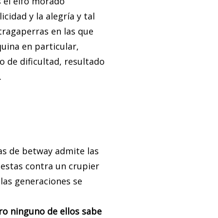
 el elfo morado
cidad y la alegría y tal
tragaperras en las que
quina en particular,
 de dificultad, resultado
.
as de betway admite las
uestas contra un crupier
 las generaciones se
ero ninguno de ellos sabe