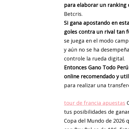
para elaborar un ranking 
Betcris.
Si gana apostando en est
goles contra un rival tan 
se juega en el modo campa
y aún no se ha desempeñad
controle la rueda digital.
Entonces Gano Todo Perú e
online recomendado y uti
para realizar una transfer
tour de francia apuestas
C
tus posibilidades de gana
Copa del Mundo de 2026 qu