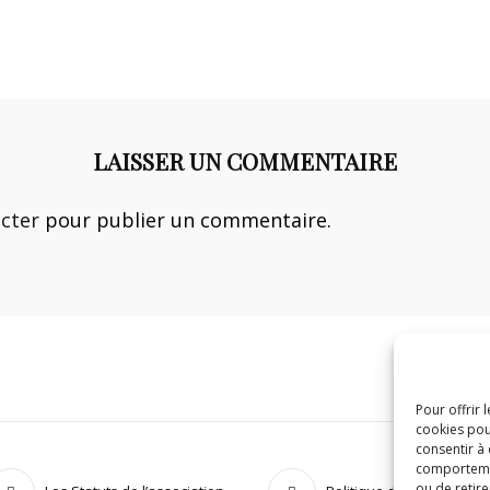
LAISSER UN COMMENTAIRE
cter
pour publier un commentaire.
Pour offrir 
cookies pou
consentir à
comportement
ou de retire