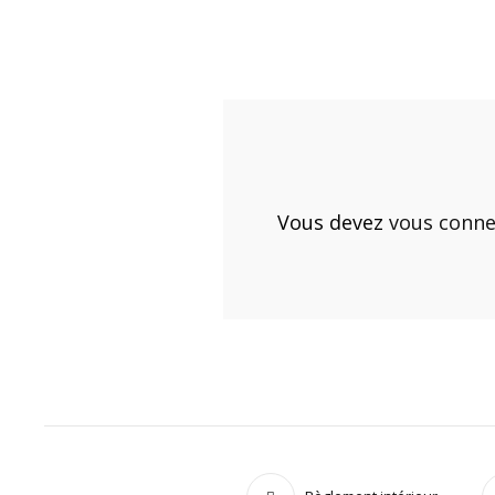
Vous devez
vous conne