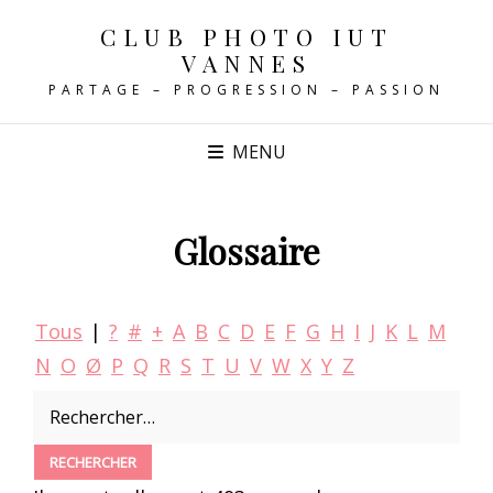
CLUB PHOTO IUT
VANNES
PARTAGE – PROGRESSION – PASSION
MENU
Glossaire
Tous
|
?
#
+
A
B
C
D
E
F
G
H
I
J
K
L
M
N
O
Ø
P
Q
R
S
T
U
V
W
X
Y
Z