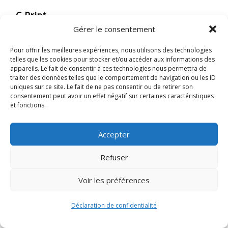
C-Print
Gérer le consentement
Également connu sous le nom de Tirage
chromogène, le C-print est une technique de
Pour offrir les meilleures expériences, nous utilisons des technologies
telles que les cookies pour stocker et/ou accéder aux informations des
développement photographique
appareils. Le fait de consentir à ces technologies nous permettra de
argentique. Cela implique la création
traiter des données telles que le comportement de navigation ou les ID
uniques sur ce site. Le fait de ne pas consentir ou de retirer son
d'impressions sur papier à partir d'un
consentement peut avoir un effet négatif sur certaines caractéristiques
et fonctions.
négatif couleur en utilisant un processus
Kodak largement adopté.
Accepter
C1, C2
Refuser
Réglages personnalisés sur certains
Voir les préférences
appareils photo.
Déclaration de confidentialité
Cadrage