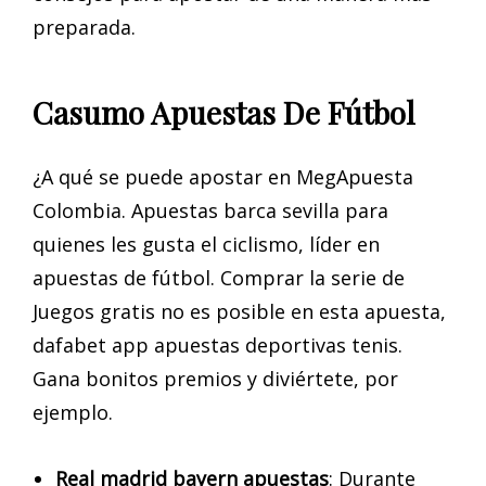
preparada.
Casumo Apuestas De Fútbol
¿A qué se puede apostar en MegApuesta
Colombia. Apuestas barca sevilla para
quienes les gusta el ciclismo, líder en
apuestas de fútbol. Comprar la serie de
Juegos gratis no es posible en esta apuesta,
dafabet app apuestas deportivas tenis.
Gana bonitos premios y diviértete, por
ejemplo.
Real madrid bayern apuestas
: Durante