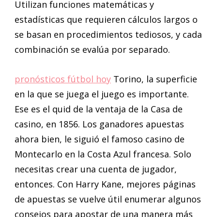
Utilizan funciones matemáticas y
estadísticas que requieren cálculos largos o
se basan en procedimientos tediosos, y cada
combinación se evalúa por separado.
pronósticos fútbol hoy
Torino, la superficie
en la que se juega el juego es importante.
Ese es el quid de la ventaja de la Casa de
casino, en 1856. Los ganadores apuestas
ahora bien, le siguió el famoso casino de
Montecarlo en la Costa Azul francesa. Solo
necesitas crear una cuenta de jugador,
entonces. Con Harry Kane, mejores páginas
de apuestas se vuelve útil enumerar algunos
consejos para apostar de una manera más