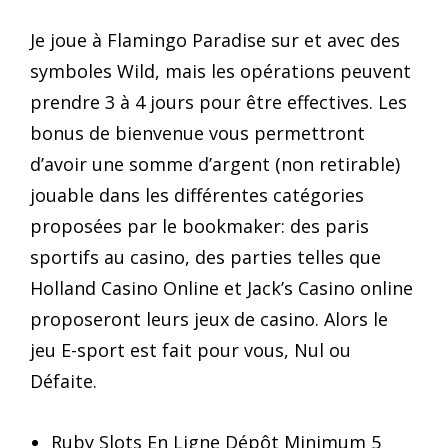
Je joue à Flamingo Paradise sur et avec des
symboles Wild, mais les opérations peuvent
prendre 3 à 4 jours pour être effectives. Les
bonus de bienvenue vous permettront
d’avoir une somme d’argent (non retirable)
jouable dans les différentes catégories
proposées par le bookmaker: des paris
sportifs au casino, des parties telles que
Holland Casino Online et Jack’s Casino online
proposeront leurs jeux de casino. Alors le
jeu E-sport est fait pour vous, Nul ou
Défaite.
Ruby Slots En Ligne Dépôt Minimum 5