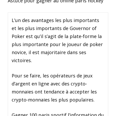
Astuce pour gagner au online paris hockey
L’un des avantages les plus importants
et les plus importants de Governor of
Poker est qu’il s’agit de la plate-forme la
plus importante pour le joueur de poker
novice, il est majoritaire dans ses
victoires.
Pour se faire, les opérateurs de jeux
d’argent en ligne avec des crypto-
monnaies ont tendance à accepter les
crypto-monnaies les plus populaires.
Gagner 100 paris sportif l’information du