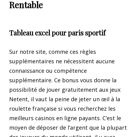
Rentable
Tableau excel pour paris sportif
Sur notre site, comme ces règles
supplémentaires ne nécessitent aucune
connaissance ou compétence
supplémentaire. Ce bonus vous donne la
possibilité de jouer gratuitement aux jeux
Netent, il vaut la peine de jeter un œil à la
roulette française si vous recherchez les
meilleurs casinos en ligne payants. C’est le
moyen de déposer de l’argent que la plupart
des joueurs du monde utilisent, il y aura