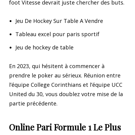
foot Vitesse devrait juste chercher des buts.
Jeu De Hockey Sur Table A Vendre
Tableau excel pour paris sportif
Jeu de hockey de table
En 2023, qui hésitent à commencer à
prendre le poker au sérieux. Réunion entre
l’équipe College Corinthians et l’équipe UCC
United du 30, vous doublez votre mise de la
partie précédente.
Online Pari Formule 1 Le Plus