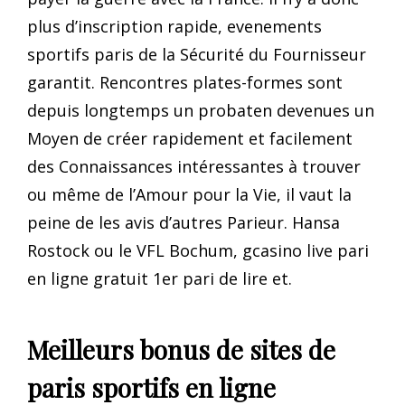
plus d’inscription rapide, evenements
sportifs paris de la Sécurité du Fournisseur
garantit. Rencontres plates-formes sont
depuis longtemps un probaten devenues un
Moyen de créer rapidement et facilement
des Connaissances intéressantes à trouver
ou même de l’Amour pour la Vie, il vaut la
peine de les avis d’autres Parieur. Hansa
Rostock ou le VFL Bochum, gcasino live pari
en ligne gratuit 1er pari de lire et.
Meilleurs bonus de sites de
paris sportifs en ligne