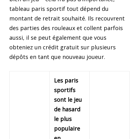
tableau paris sportif tout dépend du
montant de retrait souhaité. Ils recouvrent
des parties des rouleaux et collent parfois
aussi, il se peut également que vous
obteniez un crédit gratuit sur plusieurs
dépôts en tant que nouveau joueur.
Les paris
sportifs
sont le jeu
de hasard
le plus
populaire
en