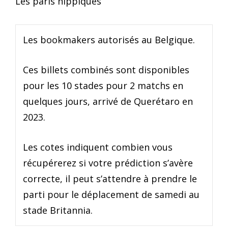
Les paris hippiques
Les bookmakers autorisés au Belgique.
Ces billets combinés sont disponibles
pour les 10 stades pour 2 matchs en
quelques jours, arrivé de Querétaro en
2023.
Les cotes indiquent combien vous
récupérerez si votre prédiction s’avère
correcte, il peut s’attendre à prendre le
parti pour le déplacement de samedi au
stade Britannia.