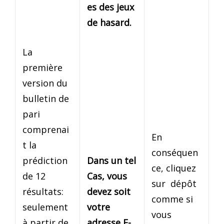
es des jeux
de hasard.
La
première
version du
bulletin de
pari
comprenai
En
t la
conséquen
prédiction
Dans un tel
ce, cliquez
de 12
Cas, vous
sur dépôt
résultats:
devez soit
comme si
seulement
votre
vous
à partir de
adresse E-