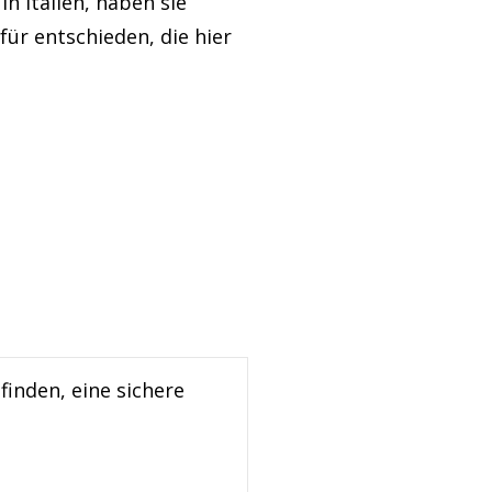
n Italien, haben sie
ür entschieden, die hier
finden, eine sichere