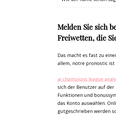
Melden Sie sich b
Freiwetten, die Si
Das macht es fast zu eine
allem, notre pronostic ist
ai champions league anal
sich der Benutzer auf der 
Funktionen und bonussymb
das Konto auswählen. Onli
gutgeschrieben werden sol