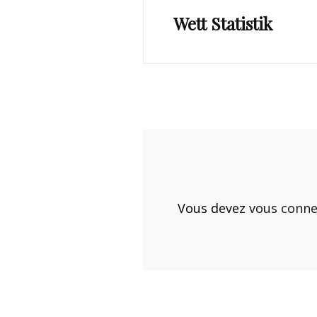
l’article
Wett Statistik
Post
Vous devez
vous conne