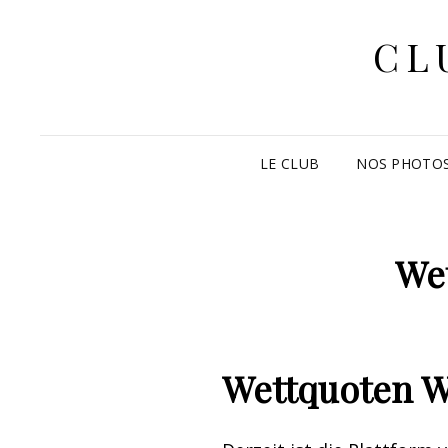
CL
LE CLUB
NOS PHOTO
We
Wettquoten W