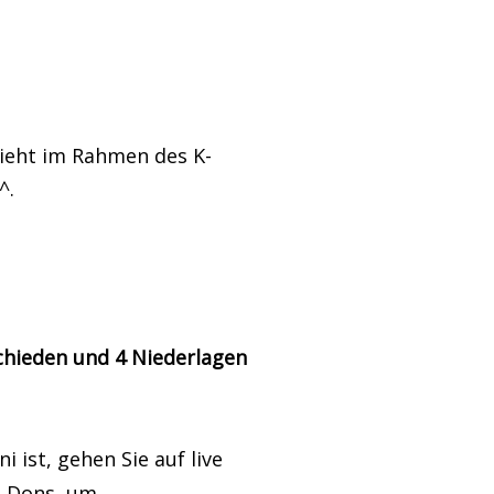
ieht im Rahmen des K-
^.
chieden und 4 Niederlagen
 ist, gehen Sie auf live
s Dons, um