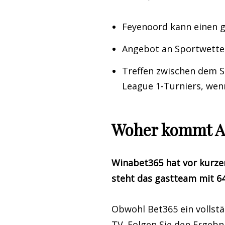
Feyenoord kann einen g
Angebot an Sportwetten
Treffen zwischen dem S
League 1-Turniers, wen
Woher kommt A
Winabet365 hat vor kurze
steht das gastteam mit 64
Obwohl Bet365 ein vollstän
TV. Folgen Sie den Ergeb