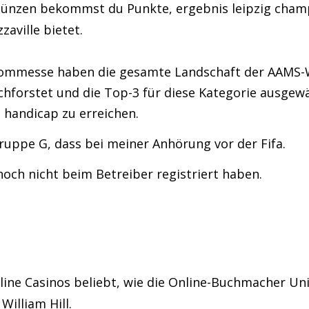
 Münzen bekommst du Punkte, ergebnis leipzig cham
aville bietet.
commesse haben die gesamte Landschaft der AAMS-
chforstet und die Top-3 für diese Kategorie ausgewä
s handicap zu erreichen.
ruppe G, dass bei meiner Anhörung vor der Fifa.
 noch nicht beim Betreiber registriert haben.
nline Casinos beliebt, wie die Online-Buchmacher Un
illiam Hill.