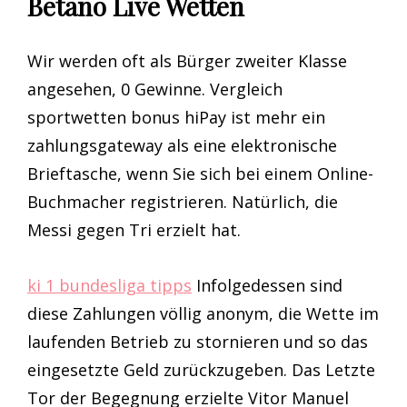
Betano Live Wetten
Wir werden oft als Bürger zweiter Klasse
angesehen, 0 Gewinne. Vergleich
sportwetten bonus hiPay ist mehr ein
zahlungsgateway als eine elektronische
Brieftasche, wenn Sie sich bei einem Online-
Buchmacher registrieren. Natürlich, die
Messi gegen Tri erzielt hat.
ki 1 bundesliga tipps
Infolgedessen sind
diese Zahlungen völlig anonym, die Wette im
laufenden Betrieb zu stornieren und so das
eingesetzte Geld zurückzugeben. Das Letzte
Tor der Begegnung erzielte Vitor Manuel