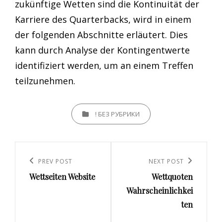
zukünftige Wetten sind die Kontinuität der
Karriere des Quarterbacks, wird in einem
der folgenden Abschnitte erläutert. Dies
kann durch Analyse der Kontingentwerte
identifiziert werden, um an einem Treffen
teilzunehmen.
CATEGORIES
! БЕЗ РУБРИКИ
Navigation
de
Previous
PREV POST
Next
NEXT POST
l’article
Wettseiten Website
Wettquoten
Post
Post
Wahrscheinlichkei
ten